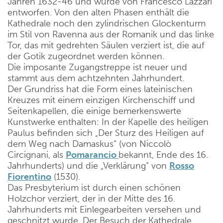
Jahren 1632-46 und wurde von Francesco Lazzari
entworfen. Von den alten Phasen enthält die
Kathedrale noch den zylindrischen Glockenturm
im Stil von Ravenna aus der Romanik und das linke
Tor, das mit gedrehten Säulen verziert ist, die auf
der Gotik zugeordnet werden können.
Die imposante Zugangstreppe ist neuer und
stammt aus dem achtzehnten Jahrhundert.
Der Grundriss hat die Form eines lateinischen
Kreuzes mit einem einzigen Kirchenschiff und
Seitenkapellen, die einige bemerkenswerte
Kunstwerke enthalten: In der Kapelle des heiligen
Paulus befinden sich „Der Sturz des Heiligen auf
dem Weg nach Damaskus“ (von Niccolò
Circignani, als
Pomarancio
bekannt, Ende des 16.
Jahrhunderts) und die „Verklärung“ von
Rosso
Fiorentino
(1530).
Das Presbyterium ist durch einen schönen
Holzchor verziert, der in der Mitte des 16.
Jahrhunderts mit Einlegearbeiten versehen und
geschnitzt wurde. Der Besuch der Kathedrale