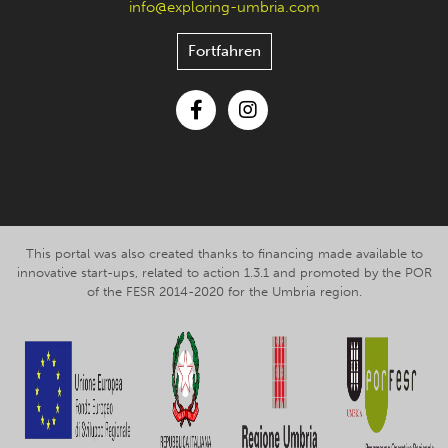
info@exploring-umbria.com
Fortfahren
Facebook
Instagram
This portal was also created thanks to financing made available to
innovative start-ups, related to action 1.3.1 and promoted by the POR
of the FESR 2014-2020 for the Umbria region.