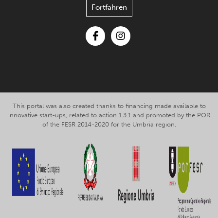
Fortfahren
Facebook
Instagram
This portal was also created thanks to financing made available to
innovative start-ups, related to action 1.3.1 and promoted by the POR
of the FESR 2014-2020 for the Umbria region.