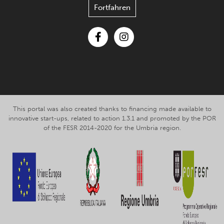
Fortfahren
Facebook
Instagram
This portal was also created thanks to financing made available to
innovative start-ups, related to action 1.3.1 and promoted by the POR
of the FESR 2014-2020 for the Umbria region.