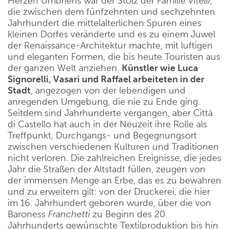
Herzen Umbriens war der Stolz der Familie
Vitelli
,
die zwischen dem fünfzehnten und sechzehnten
Jahrhundert die mittelalterlichen Spuren eines
kleinen Dorfes veränderte und es zu einem Juwel
der Renaissance-Architektur machte, mit luftigen
und eleganten Formen, die bis heute Touristen aus
der ganzen Welt anziehen.
Künstler wie Luca
Signorelli, Vasari und Raffael arbeiteten in der
Stadt
, angezogen von der lebendigen und
anregenden Umgebung, die nie zu Ende ging.
Seitdem sind Jahrhunderte vergangen, aber Città
di Castello hat auch in der Neuzeit ihre Rolle als
Treffpunkt, Durchgangs- und Begegnungsort
zwischen verschiedenen Kulturen und Traditionen
nicht verloren. Die zahlreichen Ereignisse, die jedes
Jahr die Straßen der Altstadt füllen, zeugen von
der immensen Menge an Erbe, das es zu bewahren
und zu erweitern gilt: von der Druckerei, die hier
im 16. Jahrhundert geboren wurde, über die von
Baroness
Franchetti
zu Beginn des 20.
Jahrhunderts gewünschte Textilproduktion bis hin