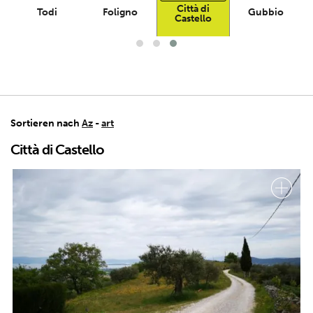
Città di
Todi
Foligno
Gubbio
Castello
Sortieren nach
Az
-
art
Città di Castello