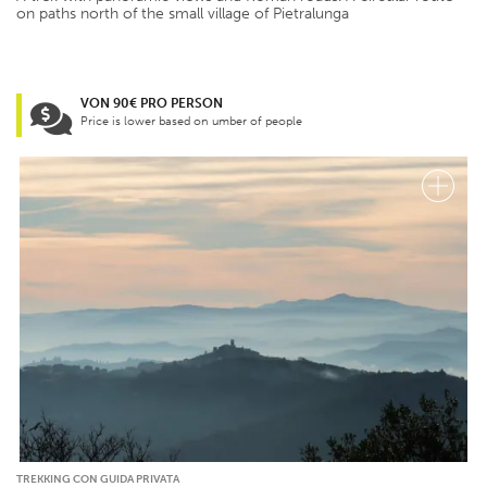
on paths north of the small village of Pietralunga
VON 90€ PRO PERSON
Price is lower based on umber of people
TREKKING CON GUIDA PRIVATA