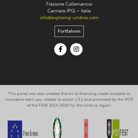
Frazione Collemancio
Cannara (PG) – Italia
info@exploring-umbria.com
Fortfahren
Facebook
Instagram
This portal was also created thanks to financing made available to
innovative start-ups, related to action 1.3.1 and promoted by the POR
of the FESR 2014-2020 for the Umbria region.