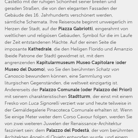
Castello mit der ruhigen Schönheit seiner breiten und
geraden Straßen, die von den eleganten Fassaden der
Gebäude des 16. Jahrhunderts verschönert werden,
sämtliche Schemata. Ihre Reiseroute beginnt unweigerlich im
Herzen der Stadt, auf der
Piazza Gabriotti
, eingerahmt von
weltlichen und religiösen Gebäuden, Symbol für die im Laufe
der Zeit entstandenen Mächte. Auf der einen Seite die
imposante
Kathedrale
, die den Heiligen Florido und Amanzio
(beide Patrone der Stadt) gewidmet ist, mit dem
angrenzenden
Kapitularmuseum Museo Capitolare
(
oder
Museo del Duomo
), wo Sie den berühmten
Schatz von
Canoscio
bewundern können, eine Sammlung von
liturgischen Gegenständen, die weltweit einzigartig ist.
Andererseits der
Palazzo Comunale (oder Palazzo dei Priori)
mit seinem charakteristischen
Stadtturm
, der einst mit einem
Fresko von
Luca Signorelli
verziert war und heute teilweise in
der Gemäldegalerie Pinacoteca Comunale erhalten ist. Wenn
Sie einige Meter weiter dem Corso Cavour folgen, werden Sie
von zwei weiteren Juwelen der Renaissance-Architektur
fasziniert sein: dem
Palazzo del Podestà
, der vom berühmten
Architekten
Angelo di Orvieto
entworfen wurde, und einem