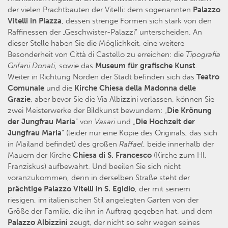
der vielen Prachtbauten der Vitelli: dem sogenannten
Palazzo
Vitelli in Piazza
, dessen strenge Formen sich stark von den
Raffinessen der „Geschwister-Palazzi” unterscheiden. An
dieser Stelle haben Sie die Möglichkeit, eine weitere
Besonderheit von Città di Castello zu erreichen: die
Tipografia
Grifani
Donati
, sowie das
Museum
für
grafische Kunst
.
Weiter in Richtung Norden der Stadt befinden sich das
Teatro
Comunale
und die
Kirche Chiesa della Madonna delle
Grazie
, aber bevor Sie die Via Albizzini verlassen, können Sie
zwei Meisterwerke der Bildkunst bewundern: „
Die Krönung
der Jungfrau Maria
“ von
Vasari
und „
Die Hochzeit der
Jungfrau Maria
“ (leider nur eine Kopie des Originals, das sich
in Mailand befindet) des großen
Raffael
, beide innerhalb der
Mauern der Kirche
Chiesa di S. Francesco
(Kirche zum Hl.
Franziskus) aufbewahrt. Und beeilen Sie sich nicht
voranzukommen, denn in derselben Straße steht der
prächtige Palazzo Vitelli in S. Egidio
, der mit seinem
riesigen, im italienischen Stil angelegten Garten von der
Größe der Familie, die ihn in Auftrag gegeben hat, und dem
Palazzo Albizzini
zeugt, der nicht so sehr wegen seines