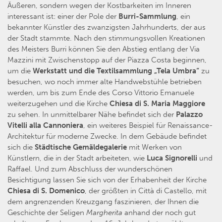
Äußeren, sondern wegen der Kostbarkeiten im Inneren
interessant ist: einer der Pole der
Burri-Sammlung
, ein
bekannter Künstler des zwanzigsten Jahrhunderts, der aus
der Stadt stammte. Nach den stimmungsvollen Kreationen
des Meisters Burri können Sie den Abstieg entlang der Via
Mazzini mit Zwischenstopp auf der Piazza Costa beginnen,
um die
Werkstatt und die Textilsammlung „Tela Umbra“
zu
besuchen, wo noch immer alte Handwebstühle betrieben
werden, um bis zum Ende des Corso Vittorio Emanuele
weiterzugehen und die Kirche
Chiesa di S. Maria Maggiore
zu sehen. In unmittelbarer Nähe befindet sich der
Palazzo
Vitelli alla Cannoniera
, ein weiteres Beispiel für Renaissance-
Architektur für moderne Zwecke. In dem Gebäude befindet
sich die
Städtische Gemäldegalerie
mit Werken von
Künstlern, die in der Stadt arbeiteten, wie
Luca Signorelli
und
Raffael. Und zum Abschluss der wunderschönen
Besichtigung lassen Sie sich von der Erhabenheit der Kirche
Chiesa di S. Domenico
, der größten in Città di Castello, mit
dem angrenzenden Kreuzgang faszinieren, der Ihnen die
Geschichte der Seligen
Margherita
anhand der noch gut