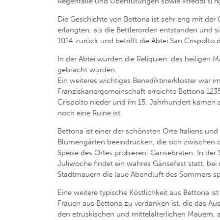
Regenfälle und Überflutungen sowie «freddi si rigidi
Die Geschichte von Bettona ist sehr eng mit der
erlangten, als die Bettlerorden entstanden und s
1014 zurück und betrifft die Abtei San Crispolto d
In der Abtei wurden die Reliquien des heiligen Mä
gebracht wurden.
Ein weiteres wichtiges Benediktinerkloster war
Franziskanergemeinschaft erreichte Bettona 1235 
Crispolto nieder und im 15. Jahrhundert kamen a
noch eine Ruine ist.
Bettona ist einer der schönsten Orte Italiens u
Blumengärten beeindrucken, die sich zwischen de
Speise des Ortes probieren: Gänsebraten. In der 
Juliwoche findet ein wahres Gänsefest statt, bei
Stadtmauern die laue Abendluft des Sommers s
Eine weitere typische Köstlichkeit aus Bettona i
Frauen aus Bettona zu verdanken ist, die das Aus
den etruskischen und mittelalterlichen Mauern, 