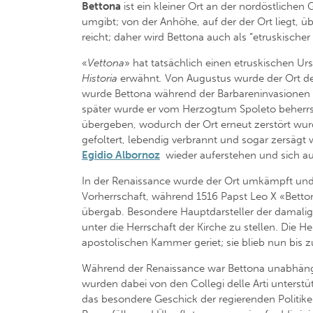
Bettona
ist ein kleiner Ort an der nordöstlichen 
umgibt; von der Anhöhe, auf der der Ort liegt, üb
reicht; daher wird Bettona auch als “etruskischer
«
Vettona
» hat tatsächlich einen etruskischen Ur
Historia
erwähnt
.
Von Augustus wurde der Ort d
wurde Bettona während der Barbareninvasionen be
später wurde er vom Herzogtum Spoleto beherrsc
übergeben, wodurch der Ort erneut zerstört wurd
gefoltert, lebendig verbrannt und sogar zersägt 
Egidio Albornoz
wieder auferstehen und sich au
In der Renaissance wurde der Ort umkämpft un
Vorherrschaft, während 1516 Papst Leo X «Bettona
übergab. Besondere Hauptdarsteller der damalig
unter die Herrschaft der Kirche zu stellen. Die H
apostolischen Kammer geriet; sie blieb nun bis zu
Während der Renaissance war Bettona unabhängig
wurden dabei von den Collegi delle Arti unters
das besondere Geschick der regierenden Politiker