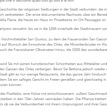
 che si seccorno quasi tutti gli olivi e le viti».
 Geschichte der religiösen Siedlungen in der Stadt verbunden, di
ich verbreiteten. Der erste dokumentierte Nachweis über ein Bened
ella Piana, die heute ein Haus im Privatbesitz im Ort Passaggio ist.
rtyrers verwahrt, bis sie in die 1266 innerhalb der Stadtmauern vo
 im Hochmittelalter San Quirico, zu dem die Frauenorden San Giac
auf Wunsch der Einwohner des Ortes; die Minoritenbrüder im Kloste
uch die Franziskaner-Observaten hinzu, die 1500 das wunderbare K
nd wird Sie mit seinen künstlerischen Schönheiten aus Mittelalter
n Gassen des Ortes verbergen. Bevor Sie Bettona jedoch wieder ve
Stadt gibt es nur wenige Restaurants, die das ganze Jahr hindurch
 dem Sie ein saftiges Gericht im Freien genießen und gleichzeitig 
püren können.
st der Piselletto, eine Hülse mit entschlossenem, süßem Geschmack
sterben in den 70er-Jahren vermieden haben. Die Pflanze klettert 
als ob sie die Verbundenheit mit ihrem Ursprungsort und ihrer Ges