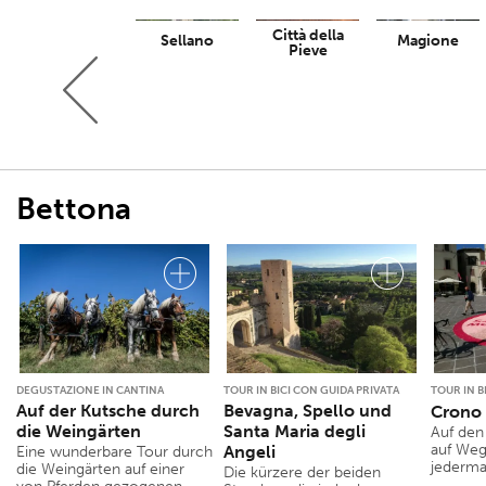
Città della
Trevi
Sellano
Magione
Pieve
Bettona
DEGUSTAZIONE IN CANTINA
TOUR IN BICI CON GUIDA PRIVATA
TOUR IN B
Auf der Kutsche durch
Bevagna, Spello und
Crono 
die Weingärten
Santa Maria degli
Auf den
auf Wege
Angeli
Eine wunderbare Tour durch
jederma
die Weingärten auf einer
Die kürzere der beiden