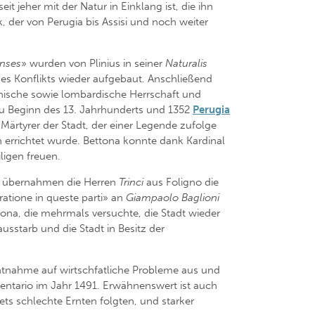
it jeher mit der Natur in Einklang ist, die ihn
k, der von Perugia bis Assisi und noch weiter
nses
» wurden von Plinius in seiner
Naturalis
 Konflikts wieder aufgebaut. Anschließend
chische sowie lombardische Herrschaft und
u Beginn des 13. Jahrhunderts und 1352
Perugia
ärtyrer der Stadt, der einer Legende zufolge
n errichtet wurde. Bettona konnte dank Kardinal
ligen freuen.
2 übernahmen die Herren
Trinci
aus Foligno die
ratione in queste parti» an
Giampaolo Baglioni
tona, die mehrmals versuchte, die Stadt wieder
usstarb und die Stadt in Besitz der
htnahme auf wirtschfatliche Probleme aus und
entario im Jahr 1491. Erwähnenswert ist auch
ets schlechte Ernten folgten, und starker