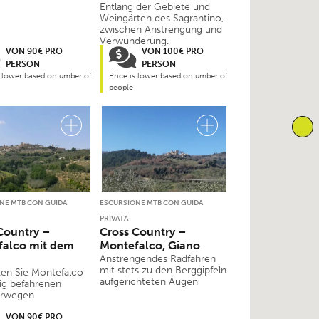
Entlang der Gebiete und
Weingärten des Sagrantino,
zwischen Anstrengung und
Verwunderung.
VON 90€ PRO
VON 100€ PRO
PERSON
PERSON
s lower based on umber of
Price is lower based on umber of
people
NE MTB CON GUIDA
ESCURSIONE MTB CON GUIDA
PRIVATA
Country –
Cross Country –
falco mit dem
Montefalco, Giano
Anstrengendes Radfahren
mit stets zu den Berggipfeln
en Sie Montefalco
aufgerichteten Augen
ig befahrenen
erwegen
VON 90€ PRO