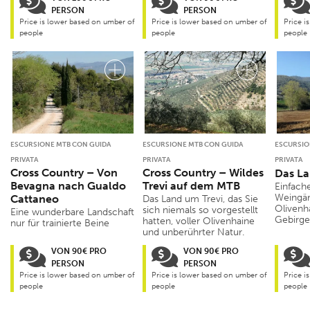
PERSON
PERSON
Price is lower based on umber of
Price is lower based on umber of
Price i
people
people
people
ESCURSIONE MTB CON GUIDA
ESCURSIONE MTB CON GUIDA
ESCURSIO
PRIVATA
PRIVATA
PRIVATA
Cross Country – Von
Cross Country – Wildes
Das L
Bevagna nach Gualdo
Trevi auf dem MTB
Einfach
Weingär
Cattaneo
Das Land um Trevi, das Sie
Olivenh
sich niemals so vorgestellt
Eine wunderbare Landschaft
Gebirge
hatten, voller Olivenhaine
nur für trainierte Beine
und unberührter Natur.
VON 90€ PRO
VON 90€ PRO
PERSON
PERSON
Price is lower based on umber of
Price is lower based on umber of
Price i
people
people
people