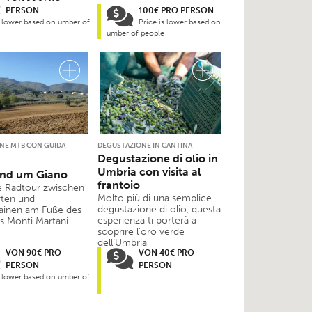
PERSON
100€ PRO PERSON
s lower based on umber of
Price is lower based on
umber of people
NE MTB CON GUIDA
DEGUSTAZIONE IN CANTINA
Degustazione di olio in
Umbria con visita al
and um Giano
frantoio
e Radtour zwischen
Molto più di una semplice
ten und
degustazione di olio, questa
ainen am Fuße des
esperienza ti porterà a
s Monti Martani
scoprire l’oro verde
dell’Umbria
VON 90€ PRO
VON 40€ PRO
PERSON
PERSON
s lower based on umber of