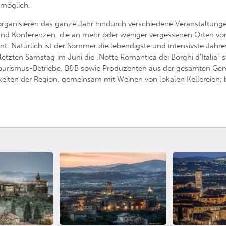
 möglich.
ganisieren das ganze Jahr hindurch verschiedene Veranstaltungen: 
 und Konferenzen, die an mehr oder weniger vergessenen Orten von
ent. Natürlich ist der Sommer die lebendigste und intensivste Jah
tzten Samstag im Juni die „Notte Romantica dei Borghi d’Italia“ st
ourismus-Betriebe, B&B sowie Produzenten aus der gesamten Ge
keiten der Region, gemeinsam mit Weinen von lokalen Kellereien; b