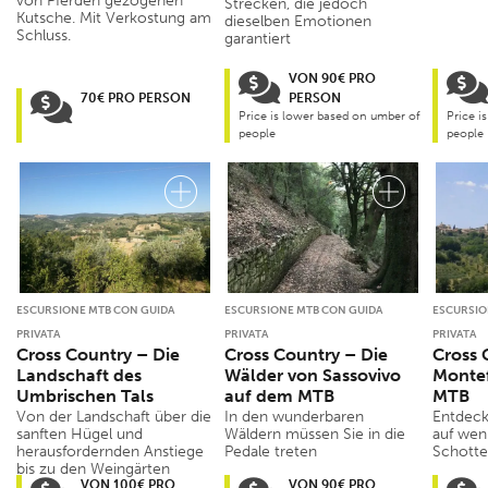
von Pferden gezogenen
Strecken, die jedoch
Kutsche. Mit Verkostung am
dieselben Emotionen
Schluss.
garantiert
VON 90€ PRO
70€ PRO PERSON
PERSON
Price is lower based on umber of
Price i
people
people
ESCURSIONE MTB CON GUIDA
ESCURSIONE MTB CON GUIDA
ESCURSIO
PRIVATA
PRIVATA
PRIVATA
Cross Country – Die
Cross Country – Die
Cross 
Landschaft des
Wälder von Sassovivo
Monte
Umbrischen Tals
auf dem MTB
MTB
Von der Landschaft über die
In den wunderbaren
Entdeck
sanften Hügel und
Wäldern müssen Sie in die
auf wen
herausfordernden Anstiege
Pedale treten
Schott
bis zu den Weingärten
VON 100€ PRO
VON 90€ PRO