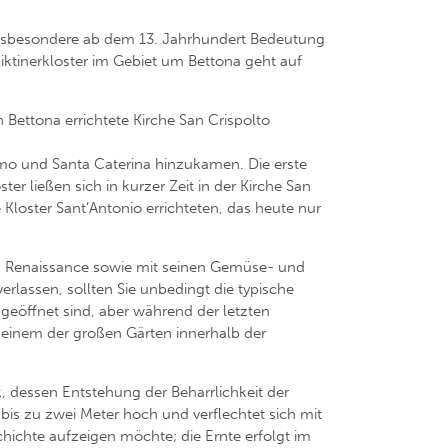
e insbesondere ab dem 13. Jahrhundert Bedeutung
iktinerkloster im Gebiet um Bettona geht auf
n Bettona errichtete Kirche San Crispolto
omo und Santa Caterina hinzukamen. Die erste
r ließen sich in kurzer Zeit in der Kirche San
loster Sant’Antonio errichteten, das heute nur
 und Renaissance sowie mit seinen Gemüse- und
rlassen, sollten Sie unbedingt die typische
 geöffnet sind, aber während der letzten
in einem der großen Gärten innerhalb der
, dessen Entstehung der Beharrlichkeit der
bis zu zwei Meter hoch und verflechtet sich mit
chichte aufzeigen möchte; die Ernte erfolgt im