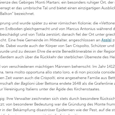
Grenze des Gebirges Monti Martani, ein besonders ruhiger Ort, der se
erragt er das umbrische Tal und bietet einen einzigartigen Ausblic
 Balkon” bezeichnet.
sprung und wurde später zu einer römischen Kolonie; die «
Vettone
em Erdboden gleichgemacht und von Marcus Antonius während des
schädigt und von Totila zerstört; danach fiel der Ort unter grie
ht. Eine freie Gemeinde im Mittelalter, angeschlossen an
Assisi
z
e. Dabei wurde auch der Körper von San Crispolto, Schützer und M
wurde und zu dessen Ehre die erste Benediktinerabtei in der Regio
ßerdem auch über die Rückkehr der sterblichen Überreste des Hei
d von verschiedenen mächtigen Männern beherrscht: Im Jahr 141
, terra molto opportuna allo stato loro, e di non picciola conside
en Zeit waren auch die
Crispolti
, eine angesehene Familie aus Bet
errschaft der
Baglioni
über Bettona endete 1648 als die Grafenlinie a
r Vereinigung Italiens unter der Ägide des Kirchenstaates.
: Ihre Verwalter zeichneten sich stets durch besondere Rücksic
tützt; von besonderer Bedeutung war die Gründung des Monte frum
 in der Bekämpfung disaströser Epidemien wie der Pest, auf die st