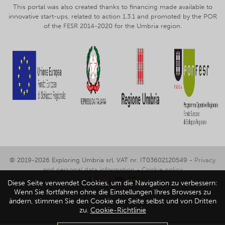
This portal was also created thanks to financing made available to
innovative start-ups, related to action 1.3.1 and promoted by the POR
of the FESR 2014-2020 for the Umbria region.
© 2019-2026 Exploring Umbria srl, VAT nr. IT03602120549 -
Privacy
and personal data information
-
Cookie policy
Diese Seite verwendet Cookies, um die Navigation zu verbessern:
Wenn Sie fortfahren ohne die Einstellungen Ihres Browsers zu
ändern, stimmen Sie den Cookie der Seite selbst und von Dritten
zu.
Cookie-Richtlinie