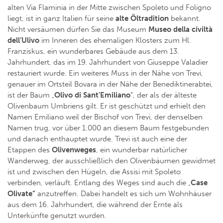
alten Via Flaminia in der Mitte zwischen Spoleto und Foligno
liegt, ist in ganz Italien für seine
alte Öltradition
bekannt.
Nicht versäumen dürfen Sie das Museum
Museo della civiltà
dell’Ulivo
im Inneren des ehemaligen Klosters zum Hl.
Franziskus, ein wunderbares Gebäude aus dem 13.
Jahrhundert, das im 19. Jahrhundert von Giuseppe Valadier
restauriert wurde. Ein weiteres Muss in der Nähe von Trevi,
genauer im Ortsteil Bovara in der Nähe der Benediktinerabtei,
ist der Baum „
Olivo di Sant’Emiliano
“, der als der älteste
Olivenbaum Umbriens gilt. Er ist geschützt und erhielt den
Namen Emiliano weil der Bischof von Trevi, der denselben
Namen trug, vor über 1.000 an diesem Baum festgebunden
und danach enthauptet wurde. Trevi ist auch eine der
Etappen des
Olivenweges
, ein wunderbar natürlicher
Wanderweg, der ausschließlich den Olivenbäumen gewidmet
ist und zwischen den Hügeln, die Assisi mit Spoleto
verbinden, verläuft. Entlang des Weges sind auch die „
Case
Olivate“
anzutreffen. Dabei handelt es sich um Wohnhäuser
aus dem 16. Jahrhundert, die während der Ernte als
Unterkünfte genutzt wurden.