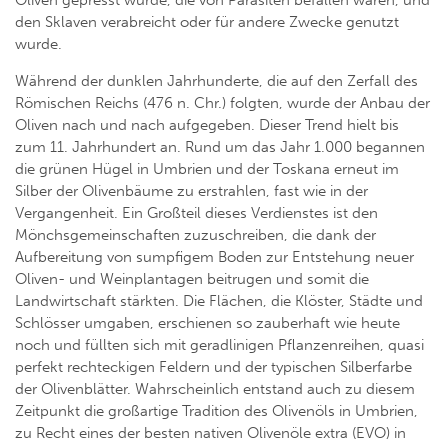
Oliven gepresst wurde, die von Parasiten befallen waren, und
den Sklaven verabreicht oder für andere Zwecke genutzt
wurde.
Während der dunklen Jahrhunderte, die auf den Zerfall des
Römischen Reichs (476 n. Chr.) folgten, wurde der Anbau der
Oliven nach und nach aufgegeben. Dieser Trend hielt bis
zum 11. Jahrhundert an. Rund um das Jahr 1.000 begannen
die grünen Hügel in Umbrien und der Toskana erneut im
Silber der Olivenbäume zu erstrahlen, fast wie in der
Vergangenheit. Ein Großteil dieses Verdienstes ist den
Mönchsgemeinschaften zuzuschreiben, die dank der
Aufbereitung von sumpfigem Boden zur Entstehung neuer
Oliven- und Weinplantagen beitrugen und somit die
Landwirtschaft stärkten. Die Flächen, die Klöster, Städte und
Schlösser umgaben, erschienen so zauberhaft wie heute
noch und füllten sich mit geradlinigen Pflanzenreihen, quasi
perfekt rechteckigen Feldern und der typischen Silberfarbe
der Olivenblätter. Wahrscheinlich entstand auch zu diesem
Zeitpunkt die großartige Tradition des Olivenöls in Umbrien,
zu Recht eines der besten nativen Olivenöle extra (EVO) in