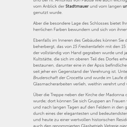
und der
hl. Antonius von Padua
wie auch wichtig
vom Anblick der
Stadtmauer
und vom langen
un
genutzt wurde.
Aber die besondere Lage des Schlosses bietet Ih
herrlichen Farben bewundern und sich von ihnen
Ebenfalls im Inneren des Gebäudes können Sie 
beherbergt, das von
15 Freskentafeln
mit den 15 
der vollständig von Hand gegraben wurde und jah
Kultstätte, die sich im oberen Teil des Dorfes erhe
bestaunen, darunter eine in der Apsis befindl
seit jeher ein Gegenstand der Verehrung ist. Unte
Bruderschaft der Crocetta
und wurde im Laufe d
Glasmacherarbeiten verlieh, weithin verehrt und 
Über die Treppe neben der Kirche der Madonna d
wurde; dort können Sie sich Gruppen an Frauen v
und nach langen Tagen auf den Feldern in den gr
durch eines der elegantesten und bedeutendste
und heute zu einer wertvollen historischen Resi
auch den renommierten Glasbetrieb
Vetrerie pie