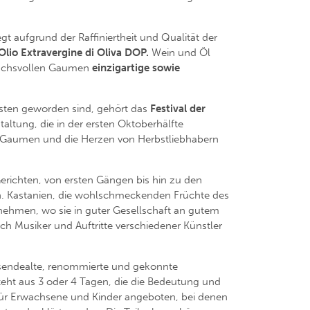
iegt aufgrund der Raffiniertheit und Qualität der
’Olio Extravergine di Oliva DOP.
Wein und Öl
pruchsvollen Gaumen
einzigartige sowie
isten geworden sind, gehört das
Festival der
altung, die in der ersten Oktoberhälfte
en Gaumen und die Herzen von Herbstliebhabern
richten, von ersten Gängen bis hin zu den
en. Kastanien, die wohlschmeckenden Früchte des
nehmen, wo sie in guter Gesellschaft an gutem
ch Musiker und Auftritte verschiedener Künstler
usendealte, renommierte und gekonnte
teht aus 3 oder 4 Tagen, die die Bedeutung und
ür Erwachsene und Kinder angeboten, bei denen