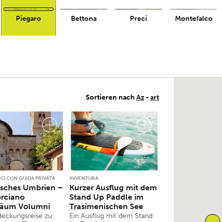
Piegaro
Bettona
Preci
Montefalco
Sortieren nach
Az
-
art
ICI CON GUIDA PRIVATA
AVVENTURA
isches Umbrien –
Kurzer Ausflug mit dem
rciano
Stand Up Paddle im
äum Volumni
Trasimenischen See
deckungsreise zu
Ein Ausflug mit dem Stand