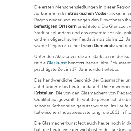
Die ersten Menschensiedlungen in dieser Region 
Aufkommen der
etruskischen Völker
als sicher
Region nieder und zwangen den Einwohnern ihre
befestigten Ortskern
errichteten. Die Glanzzeit
Stadt ausplündern und das gesamte soziale, poli
und ein oligarchischer Feudalismus bis ins 12. 
wurde Piegaro zu einer
freien Gemeinde
und dam
Unter den Aktivitäten, die am stärksten in der K
ist die
Glaskunst
hervorzuheben. Alte Dokumente 
prächtigste Zeit im 17. Jahrhundert erlebte.
Das handwerkliche Geschick der Glasmacher und 
Jahrhunderte bis heute andauert. Die Einwohner 
Kristallen
. Die von den Glasmachern von Piegar
Qualität ausgewählt. Er wählte persönlich die b
schöner Kathedralen genutzt wurden. Im Laufe de
Italienischen Industrieausstellung, die 1861 in Fl
Die Glasmacherkunst lebt auch heute noch in d
hat, die heute eine der wichtigsten des Sektors a