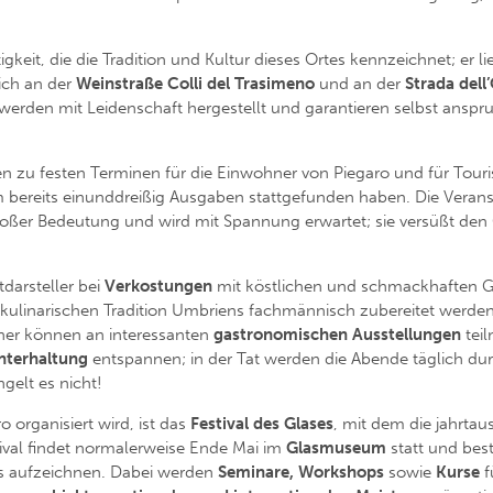
tigkeit, die die Tradition und Kultur dieses Ortes kennzeichnet; er l
ich an der
Weinstraße Colli del Trasimeno
und an der
Strada dell
e werden mit Leidenschaft hergestellt und garantieren selbst ans
en zu festen Terminen für die Einwohner von Piegaro und für Tour
 bereits einunddreißig Ausgaben stattgefunden haben. Die Veranst
 großer Bedeutung und wird mit Spannung erwartet; sie versüßt d
tdarsteller bei
Verkostungen
mit köstlichen und schmackhaften Ge
en kulinarischen Tradition Umbriens fachmännisch zubereitet werd
her können an interessanten
gastronomischen Ausstellungen
teil
nterhaltung
entspannen; in der Tat werden die Abende täglich dur
gelt es nicht!
o organisiert wird, ist das
Festival des Glases
, mit dem die jahrta
stival findet normalerweise Ende Mai im
Glasmuseum
statt und bes
s aufzeichnen. Dabei werden
Seminare, Workshops
sowie
Kurse
f