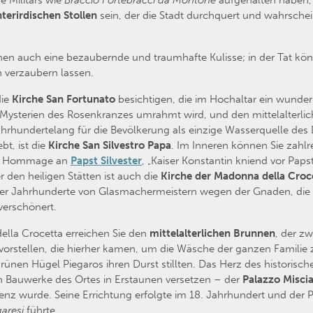
e Militärs wie
Braccio Fortebracci da Montone
aufgehalten haben, 
terirdischen Stollen
sein, der die Stadt durchquert und wahrschei
nen auch eine bezaubernde und traumhafte Kulisse; in der Tat kö
 verzaubern lassen.
die
Kirche San Fortunato
besichtigen, die im Hochaltar ein wund
Mysterien des Rosenkranzes umrahmt wird, und den mittelalterli
rhundertelang für die Bevölkerung als einzige Wasserquelle des Do
bt, ist die
Kirche San Silvestro Papa
. Im Inneren können Sie zah
iche Hommage an
Papst Silvester
, „Kaiser Konstantin kniend vor Papst
r den heiligen Stätten ist auch die
Kirche der Madonna della Croc
er Jahrhunderte von Glasmachermeistern wegen der Gnaden, die
verschönert.
ella Crocetta erreichen Sie den
mittelalterlichen Brunnen
, der z
orstellen, die hierher kamen, um die Wäsche der ganzen Familie zu
ünen Hügel Piegaros ihren Durst stillten. Das Herz des historisch
n Bauwerke des Ortes in Erstaunen versetzen – der
Palazzo Misciat
denz wurde. Seine Errichtung erfolgte im 18. Jahrhundert und der 
garesi
führte.