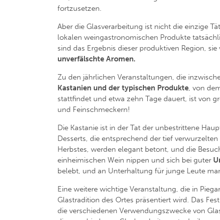
fortzusetzen.
Aber die Glasverarbeitung ist nicht die einzige Tä
lokalen weingastronomischen Produkte tatsächl
sind das Ergebnis dieser produktiven Region, si
unverfälschte Aromen.
Zu den jährlichen Veranstaltungen, die inzwisch
Kastanien und der typischen Produkte
, von dem
stattfindet und etwa zehn Tage dauert, ist von
und Feinschmeckern!
Die Kastanie ist in der Tat der unbestrittene Haup
Desserts, die entsprechend der tief verwurzelt
Herbstes, werden elegant betont, und die Besuc
einheimischen Wein nippen und sich bei guter
U
belebt, und an Unterhaltung für junge Leute man
Eine weitere wichtige Veranstaltung, die in Piegar
Glastradition des Ortes präsentiert wird. Das Fe
die verschiedenen Verwendungszwecke von Gla