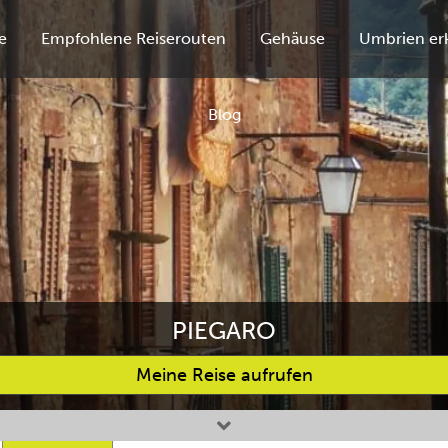
e
Empfohlene Reiserouten
Gehäuse
Umbrien er
Blog
PIEGARO
Meine Reise aufrufen