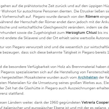
gehen auf die prähistorische Zeit zurück und auf den üppigen Hüg
er Wohnort für autochtone Personen dienten. Die Etrusker ließen sic
 Vorherrschaft auf. Piegaro wurde danach von den
Römern
einge
 während der Herrschaft der Römer endet dann jedoch mit der Ank
tische und wirtschaftliche Gleichgewicht verändern, indem sie die
Jahrhundert sowie die Zugehörigkeit zum
Herzogtum Chiusi
bis in
it endete die Sklaverei und der Ort erhielt seine wertvolle Autono
ultur von Piegaro verwurzelt sind und die wesentlich zur wirtschaf
bezeugen, dass sich diese bekannte Tätigkeit in Piegaro bereits 1
die besondere Verfügbarkeit von Holz als Brennmaterial haben da
Piegaros spezialisierten sich auf die Herstellung von Fenstersche
o hergestellten Mosaiksteine wurden auch vom
Architekten
der Ka
esten Materialien für die Umsetzung seines großen Werkes aus, Ele
r Zeit hat die Glashütte in Piegaro auch Auszeichnungen erhalten,
orenz stattfand.
iesen Ländern weiter, dank der 1960 gegründeten
Vetreria Cooper
uf italienischer und europäischer Ebene ist und mit der es gelang, 