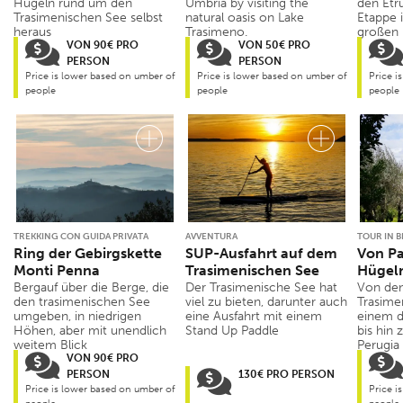
Hügeln rund um den
Umbria by visiting the
den Etru
Trasimenischen See selbst
natural oasis on Lake
Etappe 
heraus
Trasimeno.
großen
VON 90€ PRO
VON 50€ PRO
PERSON
PERSON
Price is lower based on umber of
Price is lower based on umber of
Price i
people
people
people
TREKKING CON GUIDA PRIVATA
AVVENTURA
TOUR IN B
Ring der Gebirgskette
SUP-Ausfahrt auf dem
Von Pa
Monti Penna
Trasimenischen See
Hügeln
Bergauf über die Berge, die
Der Trasimenische See hat
Von den
den trasimenischen See
viel zu bieten, darunter auch
Trasime
umgeben, in niedrigen
eine Ausfahrt mit einem
einem d
Höhen, aber mit unendlich
Stand Up Paddle
bis hin
weitem Blick
Perugia
VON 90€ PRO
PERSON
130€ PRO PERSON
Price is lower based on umber of
Price i