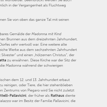
ist wunderbar. Beeindruckt werden Sie auch
nlich in der Vergangenheit als Fluchtweg
nnen Sie von oben das ganze Tal mit seinen
erbares Gemälde der
Madonna mit Kind
chen Brunnen aus dem dreizehnten Jahrhundert,
rfes sehr wertvoll war. Eine weitere alte
lreiche Werke aus dem sechzehnten Jahrhundert
 Silvester“ und einen „hölzernen Christus“, der
etta
zu erwähnen. Diese Kirche war der Sitz der
 die Madonna während der schwierigen
wischen dem 12. und 13. Jahrhundert erbaut
 reinigen, oder Tiere, die hier stehenblieben
en Zentrums von Piegaro wird Sie nicht zuletzt
telli-Pallavicini
, der früher als
Rathaus
diente
Palazzo war im Besitz der Familie
Pallavicini
, die