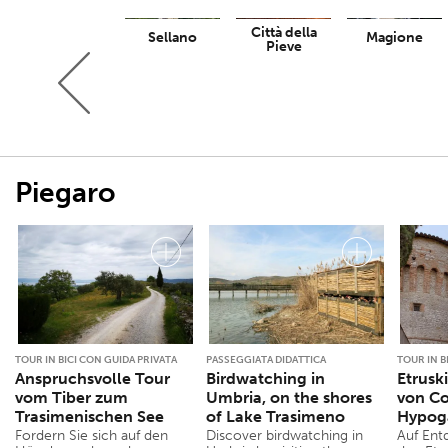
Città della
Trevi
Sellano
Magione
Pieve
Piegaro
TOUR IN BICI CON GUIDA PRIVATA
PASSEGGIATA DIDATTICA
TOUR IN B
Anspruchsvolle Tour
Birdwatching in
Etrusk
vom Tiber zum
Umbria, on the shores
von Co
Trasimenischen See
of Lake Trasimeno
Hypog
Fordern Sie sich auf den
Discover birdwatching in
Auf Ent