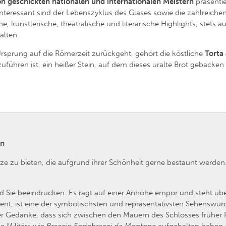
n geschickten nationalen und internationalen Meistern
präsentie
rs interessant sind der Lebenszyklus des Glases sowie die zahlrei
he, künstlerische, theatralische und literarische Highlights, stets
alten.
rsprung auf die Römerzeit zurückgeht, gehört die köstliche
Torta 
uführen ist, ein heißer Stein, auf dem dieses uralte Brot gebacken 
en
ze zu bieten, die aufgrund ihrer Schönheit gerne bestaunt werden.
d Sie beeindrucken. Es ragt auf einer Anhöhe empor und steht übe
dient, ist eine der symbolischsten und repräsentativsten Sehenswü
Der Gedanke, dass sich zwischen den Mauern des Schlosses früher 