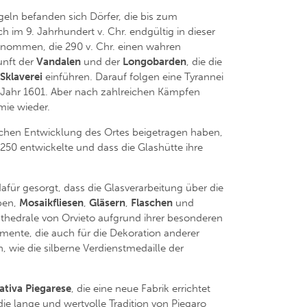
eln befanden sich Dörfer, die bis zum
h im 9. Jahrhundert v. Chr. endgültig in dieser
nommen, die 290 v. Chr. einen wahren
unft der
Vandalen
und der
Longobarden
, die die
Sklaverei
einführen. Darauf folgen eine Tyrannei
s Jahr 1601. Aber nach zahlreichen Kämpfen
mie wieder.
tlichen Entwicklung des Ortes beigetragen haben,
250 entwickelte und dass die Glashütte ihre
für gesorgt, dass die Glasverarbeitung über die
iben,
Mosaikfliesen
,
Gläsern
,
Flaschen
und
thedrale von Orvieto aufgrund ihrer besonderen
mente, die auch für die Dekoration anderer
 wie die silberne Verdienstmedaille der
ativa Piegarese
, die eine neue Fabrik errichtet
die lange und wertvolle Tradition von Piegaro