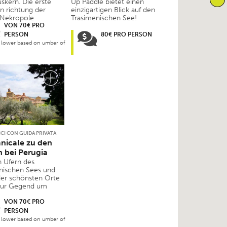
skern. Die erste
Up Paddle bietet einen
in richtung der
einzigartigen Blick auf den
 Nekropole
Trasimenischen See!
VON 70€ PRO
PERSON
80€ PRO PERSON
s lower based on umber of
ICI CON GUIDA PRIVATA
nicale zu den
 bei Perugia
 Ufern des
nischen Sees und
er schönsten Orte
 zur Gegend um
VON 70€ PRO
PERSON
s lower based on umber of