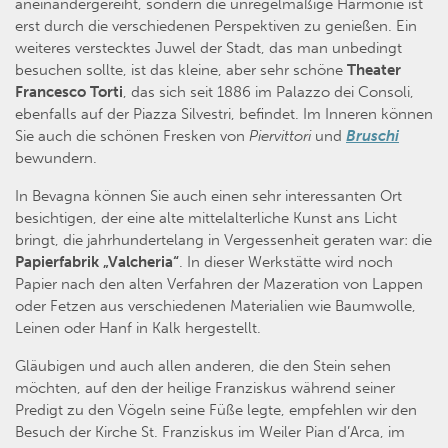
aneinandergereiht, sondern die unregelmäßige Harmonie ist
erst durch die verschiedenen Perspektiven zu genießen. Ein
weiteres verstecktes Juwel der Stadt, das man unbedingt
besuchen sollte, ist das kleine, aber sehr schöne
Theater
Francesco Torti
, das sich seit 1886 im Palazzo dei Consoli,
ebenfalls auf der Piazza Silvestri, befindet. Im Inneren können
Sie auch die schönen Fresken von
Piervittori
und
Bruschi
bewundern.
In Bevagna können Sie auch einen sehr interessanten Ort
besichtigen, der eine alte mittelalterliche Kunst ans Licht
bringt, die jahrhundertelang in Vergessenheit geraten war: die
Papierfabrik „Valcheria“
. In dieser Werkstätte wird noch
Papier nach den alten Verfahren der Mazeration von Lappen
oder Fetzen aus verschiedenen Materialien wie Baumwolle,
Leinen oder Hanf in Kalk hergestellt.
Gläubigen und auch allen anderen, die den Stein sehen
möchten, auf den der heilige Franziskus während seiner
Predigt zu den Vögeln seine Füße legte, empfehlen wir den
Besuch der Kirche St. Franziskus im Weiler Pian d’Arca, im