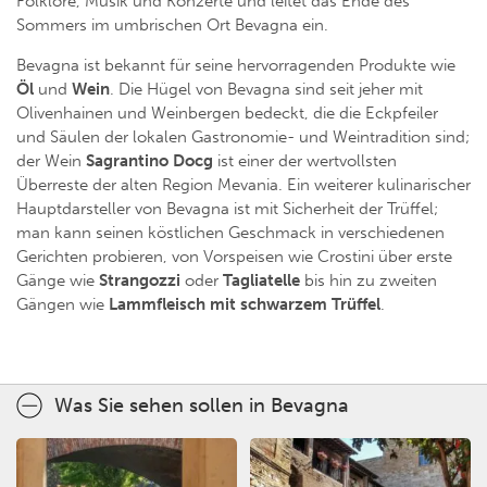
Folklore, Musik und Konzerte und leitet das Ende des
Sommers im umbrischen Ort Bevagna ein.
Bevagna ist bekannt für seine hervorragenden Produkte wie
Öl
und
Wein
. Die Hügel von Bevagna sind seit jeher mit
Olivenhainen und Weinbergen bedeckt, die die Eckpfeiler
und Säulen der lokalen Gastronomie- und Weintradition sind;
der Wein
Sagrantino Docg
ist einer der wertvollsten
Überreste der alten Region Mevania. Ein weiterer kulinarischer
Hauptdarsteller von Bevagna ist mit Sicherheit der Trüffel;
man kann seinen köstlichen Geschmack in verschiedenen
Gerichten probieren, von Vorspeisen wie Crostini über erste
Gänge wie
Strangozzi
oder
Tagliatelle
bis hin zu zweiten
Gängen wie
Lammfleisch
mit
schwarzem
Trüffel
.
Was Sie sehen sollen in Bevagna