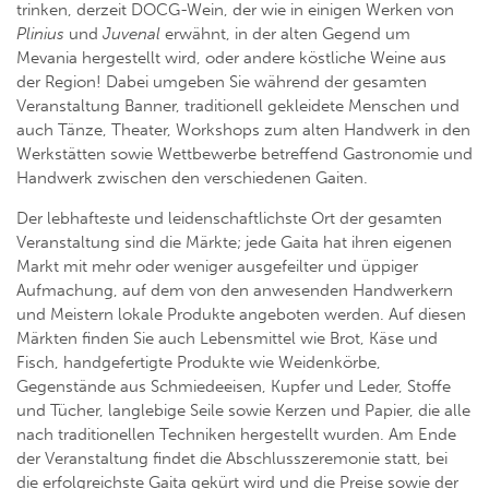
trinken, derzeit DOCG-Wein, der wie in einigen Werken von
Plinius
und
Juvenal
erwähnt, in der alten Gegend um
Mevania hergestellt wird, oder andere köstliche Weine aus
der Region! Dabei umgeben Sie während der gesamten
Veranstaltung Banner, traditionell gekleidete Menschen und
auch Tänze, Theater, Workshops zum alten Handwerk in den
Werkstätten sowie Wettbewerbe betreffend Gastronomie und
Handwerk zwischen den verschiedenen Gaiten.
Der lebhafteste und leidenschaftlichste Ort der gesamten
Veranstaltung sind die Märkte; jede Gaita hat ihren eigenen
Markt mit mehr oder weniger ausgefeilter und üppiger
Aufmachung, auf dem von den anwesenden Handwerkern
und Meistern lokale Produkte angeboten werden. Auf diesen
Märkten finden Sie auch Lebensmittel wie Brot, Käse und
Fisch, handgefertigte Produkte wie Weidenkörbe,
Gegenstände aus Schmiedeeisen, Kupfer und Leder, Stoffe
und Tücher, langlebige Seile sowie Kerzen und Papier, die alle
nach traditionellen Techniken hergestellt wurden. Am Ende
der Veranstaltung findet die Abschlusszeremonie statt, bei
die erfolgreichste Gaita gekürt wird und die Preise sowie der