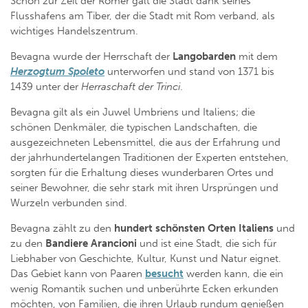
Schon zur Zeit der Römer galt die Stadt dank seines
Flusshafens am Tiber, der die Stadt mit Rom verband, als
wichtiges Handelszentrum.
Bevagna wurde der Herrschaft der
Langobarden
mit dem
Herzogtum Spoleto
unterworfen und stand von 1371 bis
1439 unter der
Herraschaft der Trinci
.
Bevagna gilt als ein Juwel Umbriens und Italiens; die
schönen Denkmäler, die typischen Landschaften, die
ausgezeichneten Lebensmittel, die aus der Erfahrung und
der jahrhundertelangen Traditionen der Experten entstehen,
sorgten für die Erhaltung dieses wunderbaren Ortes und
seiner Bewohner, die sehr stark mit ihren Ursprüngen und
Wurzeln verbunden sind.
Bevagna zählt zu den
hundert schönsten Orten Italiens
und
zu den
Bandiere Arancioni
und ist eine Stadt, die sich für
Liebhaber von Geschichte, Kultur, Kunst und Natur eignet.
Das Gebiet kann von Paaren
besucht
werden kann, die ein
wenig Romantik suchen und unberührte Ecken erkunden
möchten, von Familien, die ihren Urlaub rundum genießen