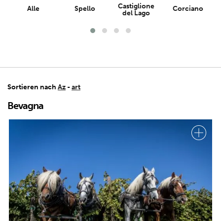
Castiglione
Alle
Spello
Corciano
del Lago
Sortieren nach
Az
-
art
Bevagna