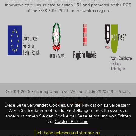
innovative start-ups, related to action 1.3.1 and promoted by the POR
of the FESR 2014-2020 for the Umbria region.
© 2019-2026 Exploring Umbria srl, VAT nr. IT03602120549 -
Privacy
and personal data information
-
Cookie policy
Diese Seite verwendet Cookies, um die Navigation zu verbessern:
Wenn Sie fortfahren ohne die Einstellungen Ihres Browsers zu
ändern, stimmen Sie den Cookie der Seite selbst und von Dritten
zu.
Cookie-Richtlinie
Ich habe gelesen und stimme zu
Esperienze
Itinerari consigliati
Dove dormire
Esplora