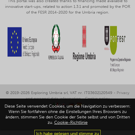
This portal was also created thanks to financing made available to
innovative start-ups, related to action 1.3.1 and promoted by the POR
of the FESR 2014-2020 for the Umbria region.
© 2019-2026 Exploring Umbria srl, VAT nr. IT03602120549 -
Privacy
and personal data information
-
Cookie policy
Diese Seite verwendet Cookies, um die Navigation zu verbessern:
Wenn Sie fortfahren ohne die Einstellungen Ihres Browsers zu
ändern, stimmen Sie den Cookie der Seite selbst und von Dritten
zu.
Cookie-Richtlinie
Ich habe gelesen und stimme zu