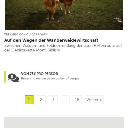
TREKKING CON GUIDA PRIVATA
Auf den Wegen der Wanderweidewirtschaft
Zwischen Wäldern und Feldern, entlang der alten Hirtenroute auf
der Gebirgskette Monti Sibillini
VON 75€ PRO PERSON
Price is lower based on umber of people
1
2
3
…
18
Weiter »