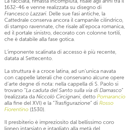
La facciata, rimasta incompiuta, risale agli anni tra il
1632-46 e venne realizzata su disegno di
Francesco Lazzari
. Delle sue fasi antiche, la
Cattedrale conserva ancora il campanile cilindrico,
di stampo ravennate, che risale all’epoca romanica,
ed il portale sinistro, decorato con colonne tortili,
che è databile alla fase gotica.
L’imponente scalinata di accesso è più recente,
datata al Settecento.
La struttura è a croce latina, ad un’unica navata
con cappelle laterali che conservano alcune opere
d’arte degne di nota: nella cappella di S. Paolo si
trovano “
La caduta del Santo sulla via di Damasco
”
(realizzata da
Niccolò Circignani
, detto
Pomarancio
alla fine del XVI) e la “
Trasfigurazione
” di
Rosso
Fiorentino
(1530).
Il presbiterio è impreziosito dal bellissimo coro
ligneo intarsiato e intagliato alla metà del