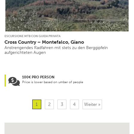
ESCURSIONE MTB CON GUIDA PRIVATA
Cross Country – Montefalco, Giano
Anstrengendes Radfahren mit stets zu den Berggipfeln
aufgerichteten Augen
100€ PRO PERSON
Price is lower based on umber of people
1
2
3
4
Weiter »