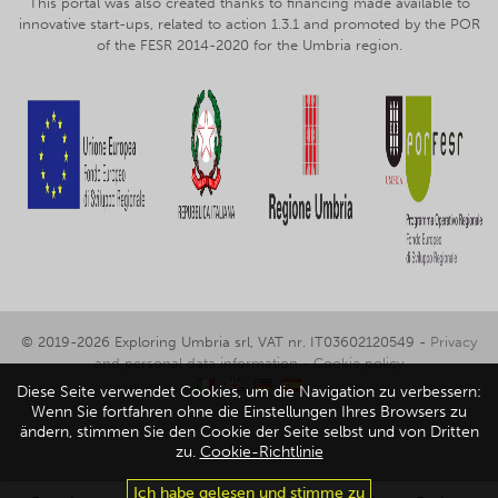
This portal was also created thanks to financing made available to
innovative start-ups, related to action 1.3.1 and promoted by the POR
of the FESR 2014-2020 for the Umbria region.
© 2019-2026 Exploring Umbria srl, VAT nr. IT03602120549 -
Privacy
and personal data information
-
Cookie policy
Diese Seite verwendet Cookies, um die Navigation zu verbessern:
Wenn Sie fortfahren ohne die Einstellungen Ihres Browsers zu
ändern, stimmen Sie den Cookie der Seite selbst und von Dritten
zu.
Cookie-Richtlinie
Ich habe gelesen und stimme zu