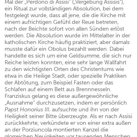
Mal der „Perdono di Assisi” („Vergebung Assisis“),
ein Ritual zur vollständigen Absolution, bei dem
festgelegt wurde, dass all jene, die die Kirche mit
einem aufrichtigen Gefühl der Reue betreten,
nach der Beichte sofort von allen Sünden erlöst
werden. Die Absolution wurde im Mittelalter in der
katholischen Kirche häufig praktiziert, aber damals
musste dafür ein Obolus bezahlt werden. Dabei
handelte es sich um eine Geldsumme, die sich nur
Reiche leisten konnten, eine sehr lange Wallfahrt
zu den wichtigsten Orten des Christentums wie
etwa in die Heilige Stadt, oder spezielle Praktiken
der Abtötung, zum Beispiel Fasten oder das
Schlafen auf einem Bett aus Brennnesseln.
Franziskus gelang es diese außergewöhnliche
„Ausnahme“ durchzusetzen, indem er persönlich
Papst Honorius III.
aufsuchte und ihn von der
Heiligkeit seiner Bitte überzeugte. Als er nach Assisi
zurückkehrte, verkündete er von einer extra außen
an der Porziuncola montierten Kanzel die
glorreichen Neuigkeiten vor tausenden Menschen.