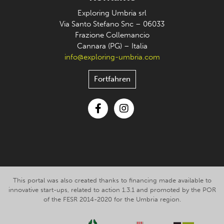
Exploring Umbria srl
Via Santo Stefano Snc – 06033
Frazione Collemancio
Cannara (PG) – Italia
info@exploring-umbria.com
Fortfahren
Facebook
Instagram
This portal was also created thanks to financing made available to
innovative start-ups, related to action 1.3.1 and promoted by the POR
of the FESR 2014-2020 for the Umbria region.