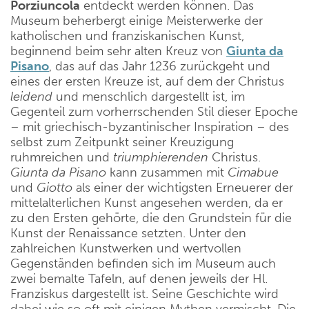
Porziuncola
entdeckt werden können. Das
Museum beherbergt einige Meisterwerke der
katholischen und franziskanischen Kunst,
beginnend beim sehr alten Kreuz von
Giunta da
Pisano
, das auf das Jahr 1236 zurückgeht und
eines der ersten Kreuze ist, auf dem der Christus
leidend
und menschlich dargestellt ist, im
Gegenteil zum vorherrschenden Stil dieser Epoche
– mit griechisch-byzantinischer Inspiration – des
selbst zum Zeitpunkt seiner Kreuzigung
ruhmreichen und
triumphierenden
Christus.
Giunta da Pisano
kann zusammen mit
Cimabue
und
Giotto
als einer der wichtigsten Erneuerer der
mittelalterlichen Kunst angesehen werden, da er
zu den Ersten gehörte, die den Grundstein für die
Kunst der Renaissance setzten. Unter den
zahlreichen Kunstwerken und wertvollen
Gegenständen befinden sich im Museum auch
zwei bemalte Tafeln, auf denen jeweils der Hl.
Franziskus dargestellt ist. Seine Geschichte wird
dabei wie so oft mit einigen Mythen vermischt. Die