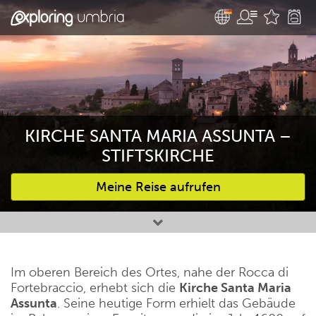
KIRCHE SANTA MARIA ASSUNTA –
STIFTSKIRCHE
Meine Reise aufrufen
Bevorzugte Aktivitäten
Im oberen Bereich des Ortes, nahe der Rocca di
Fortebraccio, erhebt sich die
Kirche Santa Maria
Assunta
. Seine heutige Form erhielt das Gebäude