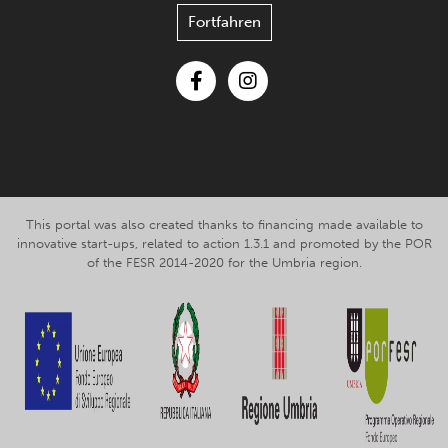
Fortfahren
Facebook
Instagram
This portal was also created thanks to financing made available to
innovative start-ups, related to action 1.3.1 and promoted by the POR
of the FESR 2014-2020 for the Umbria region.