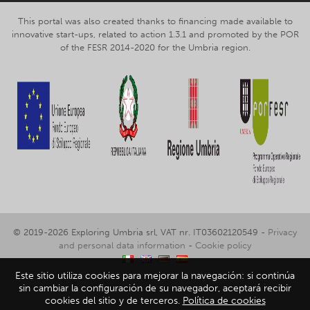
This portal was also created thanks to financing made available to
innovative start-ups, related to action 1.3.1 and promoted by the POR
of the FESR 2014-2020 for the Umbria region.
© 2019-2026 Exploring Umbria srl, VAT nr. IT03602120549 -
Privacy
and personal data information
-
Cookie policy
Este sitio utiliza cookies para mejorar la navegación: si continúa
sin cambiar la configuración de su navegador, aceptará recibir
cookies del sitio y de terceros.
Política de cookies