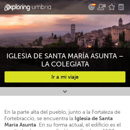
IGLESIA DE SANTA MARÍA ASUNTA –
LA COLEGIATA
Ir a mi viaje
Favourites
En la parte alta del pueblo, junto a la Fortaleza de
Fortebraccio, se encuentra la
Iglesia de Santa
Maria Asunta
. En su forma actual, el edificio es el