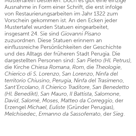
Mustertafeln bestehen. Doch es gibt eine einzige
Ausnahme in Form einer Schrift, die erst infolge
von Restaurierungsarbeiten im Jahr 1322 zum
Vorschein gekommen ist. An den Ecken jeder
Mustertafel wurden Statuen eingearbeitet,
insgesamt 24. Sie sind
Giovanni Pisano
zuzuordnen. Diese Statuen erinnern an
einflussreiche Persönlichkeiten der Geschichte
und des Alltags der früheren Stadt Perugia. Die
dargestellten Personen sind:
San Pietro (Hl. Petrus)
,
die Kirche
Chiesa Romana
,
Rom
, die
Theologie
,
Chierico di S. Lorenzo
,
San Lorenzo
,
Ninfa del
territorio Chiusino
,
Perugia
,
Ninfa del Trasimeno
,
Sant’Ercolano
,
Il Chierico Traditore
,
San Benedetto
(Hl. Benedikt)
,
San Mauro
,
Il Battista
,
Salomone
,
David
,
Salomè
,
Moses
,
Matteo da Correggio
, der
Erzengel
Michael
,
Euliste
(Gründer Perugias),
Melchisedec
,
Ermanno da Sassoferrato
, der
Sieg
.