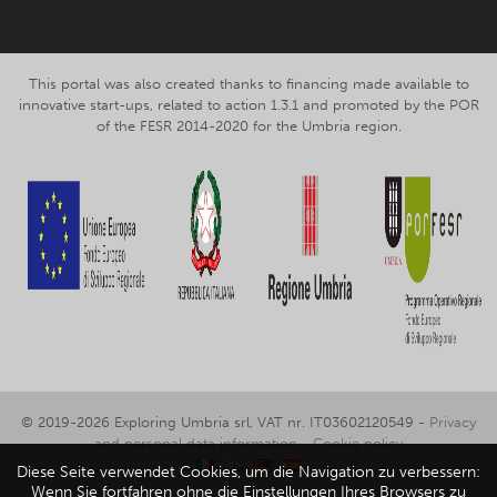
This portal was also created thanks to financing made available to
innovative start-ups, related to action 1.3.1 and promoted by the POR
of the FESR 2014-2020 for the Umbria region.
© 2019-2026 Exploring Umbria srl, VAT nr. IT03602120549 -
Privacy
and personal data information
-
Cookie policy
Diese Seite verwendet Cookies, um die Navigation zu verbessern:
Wenn Sie fortfahren ohne die Einstellungen Ihres Browsers zu