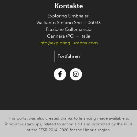
Kontakte
Exploring Umbria srl
Via Santo Stefano Snc – 06033
Frazione Collemancio
Cannara (PG) – Italia
info@exploring-umbria.com
Fortfahren
Facebook
Instagram
This portal was also created thanks to financing made available to
innovative start-ups, related to action 1.3.1 and promoted by the POR
of the FESR 2014-2020 for the Umbria region.