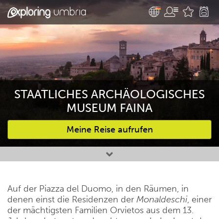
STAATLICHES ARCHÄOLOGISCHES
MUSEUM FAINA
Meine Reise aufrufen
Bevorzugte Aktivitäten
Auf der Piazza del Duomo, in den Räumen, in
denen einst die Residenzen der
Monaldeschi
, einer
der mächtigsten Familien Orvietos aus dem 13.