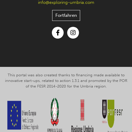
info@exploring-umbria.com
Fortfahren
Facebook
Instagram
This portal was also created thanks to financing made available to
innovative start-ups, related to action 1.3.1 and promoted by the POR
of the FESR 2014-2020 for the Umbria region.