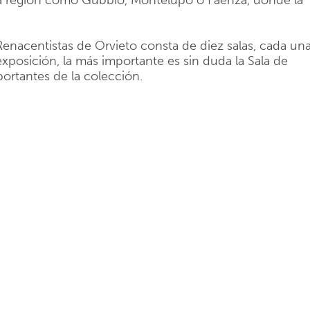
la región como Gubbio, Montelupo o Faenza, donde la
Renacentistas de Orvieto consta de diez salas, cada un
exposición, la más importante es sin duda la Sala de
ortantes de la colección.