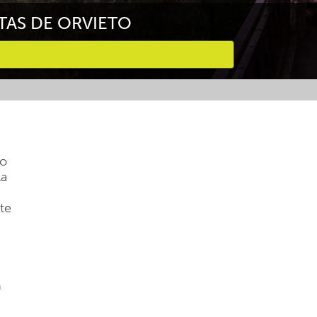
TAS DE ORVIETO
do
la
te
n