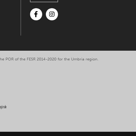
Facebook
Instagram
y the POR of the FESR 2014-2020 for the Umbria region.