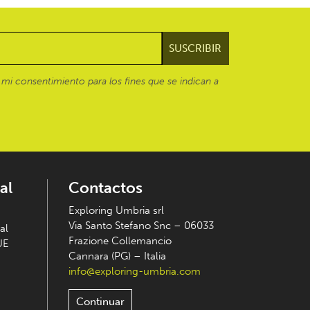
mi consentimiento para los fines que se indican a
al
Contactos
Exploring Umbria srl
Via Santo Stefano Snc – 06033
al
Frazione Collemancio
UE
Cannara (PG) – Italia
info@exploring-umbria.com
Continuar