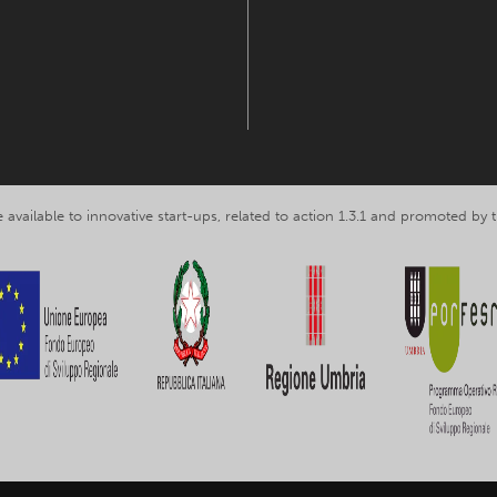
 available to innovative start-ups, related to action 1.3.1 and promoted b