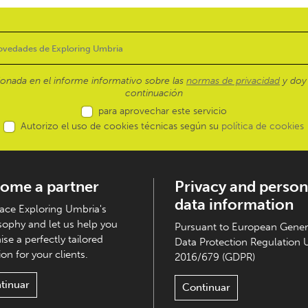
ionada en el informe informativo sobre las
normas de privacidad
y doy 
continuación
para aprovechar este servicio
Autorizo el uso de cookies técnicas según su
política de cookies
ome a partner
Privacy and person
data information
ce Exploring Umbria's
sophy and let us help you
Pursuant to European Gener
ise a perfectly tailored
Data Protection Regulation 
on for your clients.
2016/679 (GDPR)
tinuar
Continuar