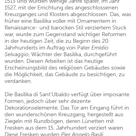
1513 und wurden wenige Jahre später, im Jahr
1527, mit der Errichtung des angeschlossenen
Kreuzganges und Klosters abgeschlossen. Das, was
früher eine Basilika voller mit Ornamentem in
Renaissance- und barocken Stil verziertem Stuck
war, wurde zum Gegenstand wichtiger Reformen
in der heutigen Zeit, die zu Beginn des 20.
Jahrhunderts im Auftrag von Pater
Emidio
Selvaggio
, Wächter der Basilika, durchgeführt
wurden. Diesen Arbeiten ist das heutige
Erscheinungsbild des religiösen Gebäudes sowie
die Möglichkeit, das Gebäude zu besichtigen, zu
verdanken.
Die Basilika di Sant’Ubaldo verfügt über imposante
Formen, jedoch über sehr dezente
Dekorationselemente. Das Tor am Eingang führt in
den wunderschönen Kreuzgang, hergestellt aus
Ziegeln mit Rundbögen, deren Lünetten mit
Fresken aus dem 15. Jahrhundert verziert waren.
Diese Fresken wurden
Pier Angelo Basili