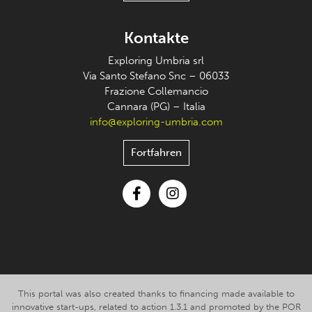
Kontakte
Exploring Umbria srl
Via Santo Stefano Snc – 06033
Frazione Collemancio
Cannara (PG) – Italia
info@exploring-umbria.com
Fortfahren
Facebook
Instagram
This portal was also created thanks to financing made available to
innovative start-ups, related to action 1.3.1 and promoted by the POR