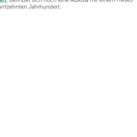
eri
, befindet sich noch eine Ädikula mit einem Fresko
ünfzehnten Jahrhundert.