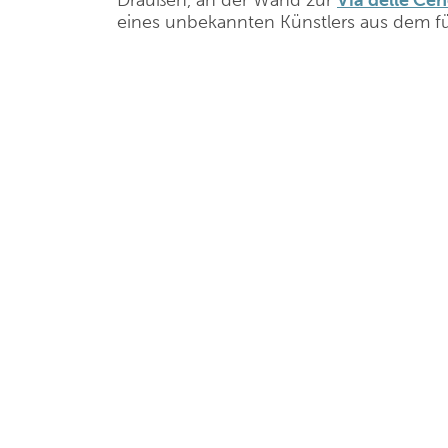
Draußen, an der Wand zur
Via delle Cen
eines unbekannten Künstlers aus dem f