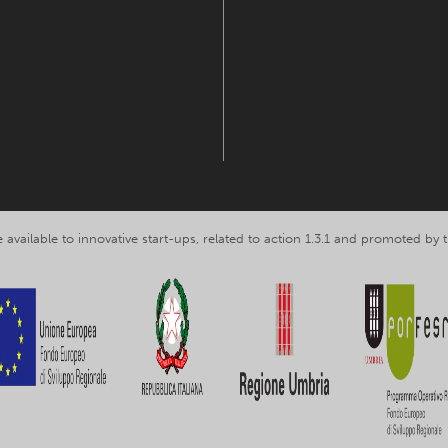
 available to innovative start-ups, related to action 1.3.1 and promoted b