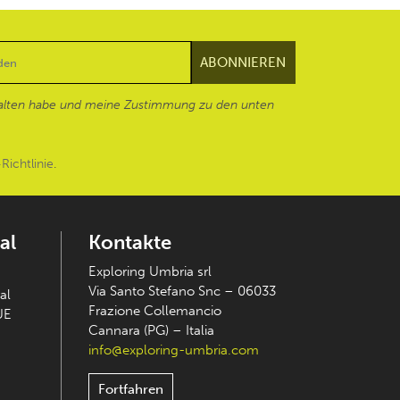
alten habe und meine Zustimmung zu den unten
Richtlinie
.
al
Kontakte
Exploring Umbria srl
Via Santo Stefano Snc – 06033
al
Frazione Collemancio
UE
Cannara (PG) – Italia
info@exploring-umbria.com
Fortfahren