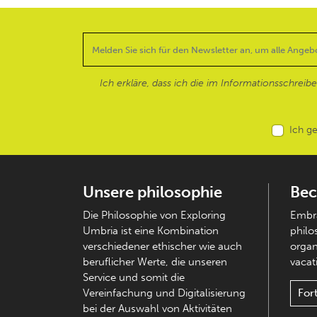
Ich erkläre, dass ich die im Informationsschreib
Ich g
Unsere philosophie
Bec
Die Philosophie von Exploring
Embra
Umbria ist eine Kombination
philo
verschiedener ethischer wie auch
organ
beruflicher Werte, die unseren
vacati
Service und somit die
Vereinfachung und Digitalisierung
For
bei der Auswahl von Aktivitäten