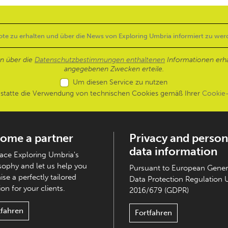
en über die
Datenschutzbestimmungen enthaltenen
Informationen erh
angegebenen Zwecken erteile.
Um diesen Service zu nutzen
estatte die Verwendung von technischen Cookies gemäß Ihrer
Cookie-
ome a partner
Privacy and person
data information
ce Exploring Umbria's
sophy and let us help you
Pursuant to European Gener
ise a perfectly tailored
Data Protection Regulation 
on for your clients.
2016/679 (GDPR)
tfahren
Fortfahren