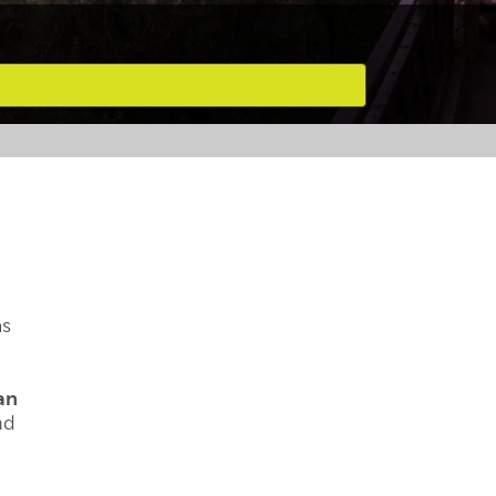
as
an
nd