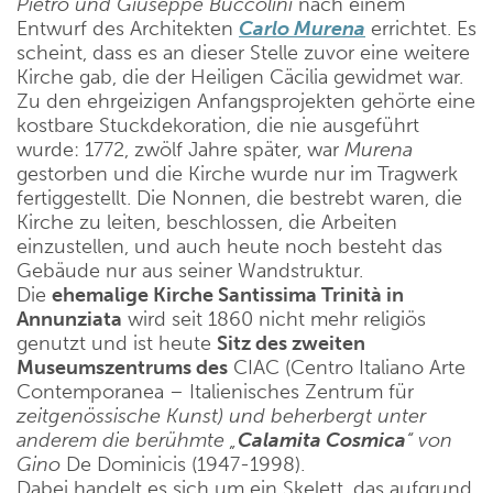
Pietro und Giuseppe Buccolini
nach einem
Entwurf des Architekten
Carlo Murena
errichtet. Es
scheint, dass es an dieser Stelle zuvor eine weitere
Kirche gab, die der Heiligen Cäcilia gewidmet war.
Zu den ehrgeizigen Anfangsprojekten gehörte eine
kostbare Stuckdekoration, die nie ausgeführt
wurde: 1772, zwölf Jahre später, war
Murena
gestorben und die Kirche wurde nur im Tragwerk
fertiggestellt. Die Nonnen, die bestrebt waren, die
Kirche zu leiten, beschlossen, die Arbeiten
einzustellen, und auch heute noch besteht das
Gebäude nur aus seiner Wandstruktur.
Die
ehemalige Kirche Santissima Trinità in
Annunziata
wird seit 1860 nicht mehr religiös
genutzt und ist heute
Sitz des zweiten
Museumszentrums des
CIAC (Centro Italiano Arte
Contemporanea – Italienisches Zentrum für
zeitgenössische Kunst) und beherbergt unter
anderem die berühmte „
Calamita Cosmica
“ von
Gino
De Dominicis (1947-1998).
Dabei handelt es sich um ein Skelett, das aufgrund