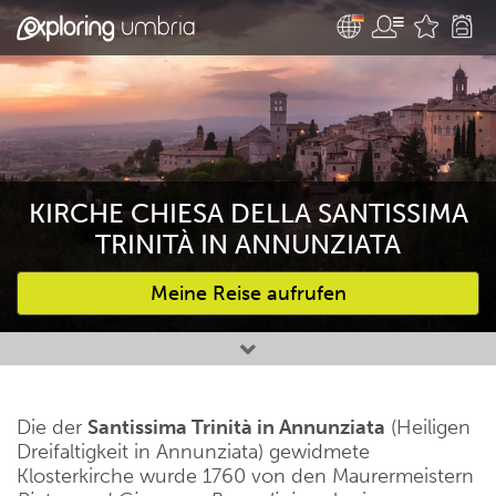
KIRCHE CHIESA DELLA SANTISSIMA
TRINITÀ IN ANNUNZIATA
Meine Reise aufrufen
Bevorzugte Aktivitäten
Die der
Santissima Trinità in Annunziata
(Heiligen
Dreifaltigkeit in Annunziata) gewidmete
Klosterkirche wurde 1760 von den Maurermeistern