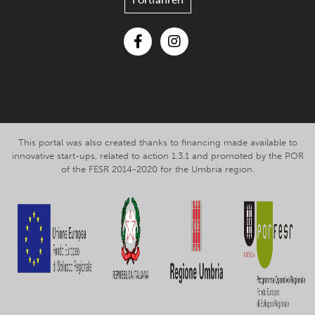
Fortfahren
Facebook
Instagram
This portal was also created thanks to financing made available to
innovative start-ups, related to action 1.3.1 and promoted by the POR
of the FESR 2014-2020 for the Umbria region.