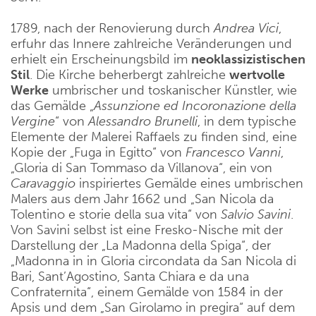
1789, nach der Renovierung durch
Andrea Vici
,
erfuhr das Innere zahlreiche Veränderungen und
erhielt ein Erscheinungsbild im
neoklassizistischen
Stil
. Die Kirche beherbergt zahlreiche
wertvolle
Werke
umbrischer und toskanischer Künstler, wie
das Gemälde „
Assunzione ed Incoronazione della
Vergine
“ von
Alessandro Brunelli
, in dem typische
Elemente der Malerei Raffaels zu finden sind, eine
Kopie der „Fuga in Egitto“ von
Francesco Vanni
,
„Gloria di San Tommaso da Villanova“, ein von
Caravaggio
inspiriertes Gemälde eines umbrischen
Malers aus dem Jahr 1662 und „San Nicola da
Tolentino e storie della sua vita“ von
Salvio Savini
.
Von Savini selbst ist eine Fresko-Nische mit der
Darstellung der „La Madonna della Spiga“, der
„Madonna in in Gloria circondata da San Nicola di
Bari, Sant’Agostino, Santa Chiara e da una
Confraternita“, einem Gemälde von 1584 in der
Apsis und dem „San Girolamo in pregira“ auf dem