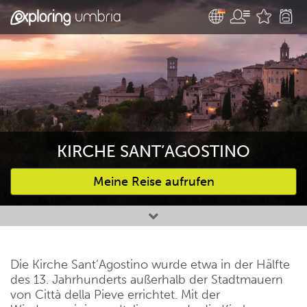
KIRCHE SANT’AGOSTINO
Meine Reise aufrufen
Bevorzugte Aktivitäten
Die Kirche Sant’Agostino wurde etwa in der Hälfte
des 13. Jahrhunderts außerhalb der Stadtmauern
von Città della Pieve errichtet. Mit der