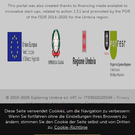
This portal was also created thanks to financing made available to
innovative start-ups, related to action 1.3.1 and promoted by the POR
of the FESR 2014-2020 for the Umbria region.
© 2019-2026 Exploring Umbria srl, VAT nr. IT03602120549 -
Privacy
and personal data information
-
Cookie policy
Diese Seite verwendet Cookies, um die Navigation zu verbessern:
Wenn Sie fortfahren ohne die Einstellungen Ihres Browsers zu
ändern, stimmen Sie den Cookie der Seite selbst und von Dritten
zu.
Cookie-Richtlinie