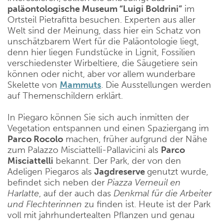
paläontologische Museum “Luigi Boldrini”
im
Ortsteil Pietrafitta besuchen. Experten aus aller
Welt sind der Meinung, dass hier ein Schatz von
unschätzbarem Wert für die Paläontologie liegt,
denn hier liegen Fundstücke in Lignit, Fossilien
verschiedenster Wirbeltiere, die Säugetiere sein
können oder nicht, aber vor allem wunderbare
Skelette von
Mammuts
. Die Ausstellungen werden
auf Themenschildern erklärt.
In Piegaro können Sie sich auch inmitten der
Vegetation entspannen und einen Spaziergang im
Parco Rocolo
machen, früher aufgrund der Nähe
zum Palazzo Misciattelli-Pallavicini als
Parco
Misciattelli
bekannt. Der Park, der von den
Adeligen Piegaros als
Jagdreserve
genutzt wurde,
befindet sich neben der
Piazza Verneuil en
Harlatte
, auf der auch das
Denkmal für die Arbeiter
und Flechterinnen
zu finden ist. Heute ist der Park
voll mit jahrhundertealten Pflanzen und genau