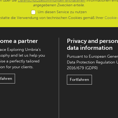
en über die
Datenschutzbestimmungen enthaltenen
Informationen erh
angegebenen Zwecken erteile.
Um diesen Service zu nutzen
estatte die Verwendung von technischen Cookies gemäß Ihrer
Cookie-
ome a partner
Privacy and person
data information
ce Exploring Umbria's
sophy and let us help you
Pursuant to European Gener
ise a perfectly tailored
Data Protection Regulation 
on for your clients.
2016/679 (GDPR)
tfahren
Fortfahren