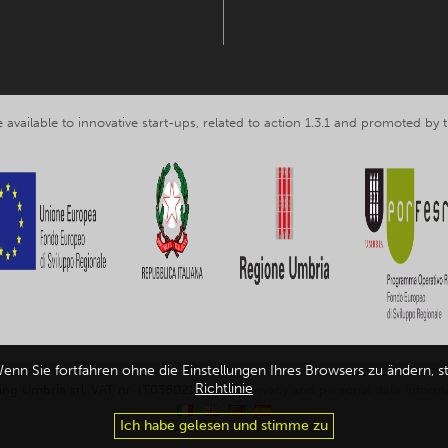
 available to innovative start-ups, related to action 1.3.1 and promoted b
enn Sie fortfahren ohne die Einstellungen Ihres Browsers zu ändern, s
Richtlinie
ing Umbria srl, VAT nr. IT03602120549 -
Privacy and personal data inform
Ich habe gelesen und stimme zu