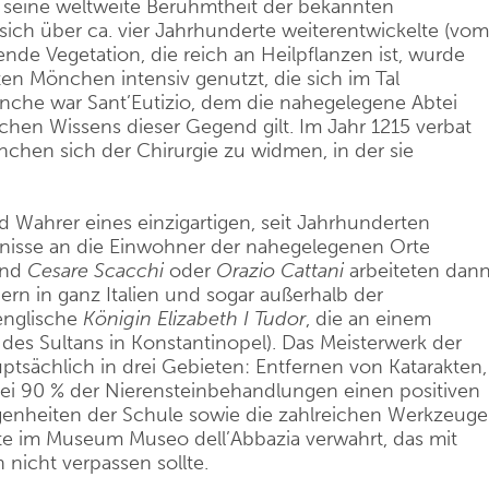
eci seine weltweite Berühmtheit der bekannten
 sich über ca. vier Jahrhunderte weiterentwickelte (vom
ende Vegetation, die reich an Heilpflanzen ist, wurde
ten Mönchen intensiv genutzt, die sich im Tal
önche war Sant’Eutizio, dem die nahegelegene Abtei
schen Wissens dieser Gegend gilt. Im Jahr 1215 verbat
chen sich der Chirurgie zu widmen, in der sie
d Wahrer eines einzigartigen, seit Jahrhunderten
tnisse an die Einwohner der nahegelegenen Orte
nd
Cesare
Scacchi
oder
Orazio
Cattani
arbeiteten dan
ern in ganz Italien und sogar außerhalb der
englische
Königin
Elizabeth
I
Tudor
, die an einem
des Sultans in Konstantinopel). Das Meisterwerk der
ptsächlich in drei Gebieten: Entfernen von Katarakten,
ei 90 % der Nierensteinbehandlungen einen positiven
egenheiten der Schule sowie die zahlreichen Werkzeuge
te im Museum Museo dell’Abbazia verwahrt, das mit
n nicht verpassen sollte.