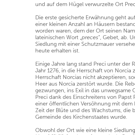
und auf dem Hügel verwurzelte Ort Prec
Die erste gesicherte Erwähnung geht au
einer kleinen Anzahl an Häusern bestand
worden waren, dem der Ort seinen Na
lateinischen Wort „
preces
“, Gebet, ab. 
Siedlung mit einer Schutzmauer versehen,
heute erhalten ist.
Einige Jahre lang stand Preci unter der
Jahr 1276, in die Herrschaft von Norcia 
Herrschaft Norcias nicht akzeptieren, s
Heer aus Norcia zerstört wurde. Die Re
gezwungen, ins Exil in das unwegsame C
Preci dank des Einschreitens von Papst 
einer öffentlichen Versöhnung mit dem F
Zeit der Blüte und des Wachstums, die bis
Gemeinde des Kirchenstaates wurde.
Obwohl der Ort wie eine kleine Siedlung