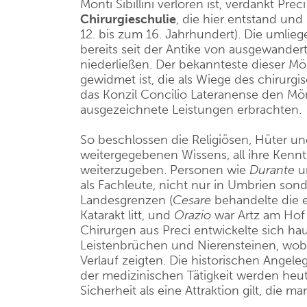
Monti Sibillini verloren ist, verdankt Pr
Chirurgieschulie
, die hier entstand und
12. bis zum 16. Jahrhundert). Die umlieg
bereits seit der Antike von ausgewander
niederließen. Der bekannteste dieser M
gewidmet ist, die als Wiege des chirurgi
das Konzil Concilio Lateranense den Mön
ausgezeichnete Leistungen erbrachten.
So beschlossen die Religiösen, Hüter un
weitergegebenen Wissens, all ihre Kenn
weiterzugeben. Personen wie
Durante
u
als Fachleute, nicht nur in Umbrien sond
Landesgrenzen (
Cesare
behandelte die 
Katarakt litt, und
Orazio
war Artz am Hof 
Chirurgen aus Preci entwickelte sich hau
Leistenbrüchen und Nierensteinen, wob
Verlauf zeigten. Die historischen Angel
der medizinischen Tätigkeit werden heu
Sicherheit als eine Attraktion gilt, die ma