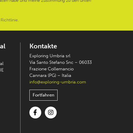
alten habe und meine Zustimmung zu den unten
Richtlinie
.
al
Kontakte
Exploring Umbria srl
Via Santo Stefano Snc – 06033
al
Frazione Collemancio
UE
Cannara (PG) – Italia
info@exploring-umbria.com
Fortfahren
Facebook
Instagram