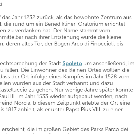
i.
f das Jahr 1232 zurück, als das bewohnte Zentrum aus
, die rund um ein Benediktiner-Oratorium errichtet
men zu verdanken hat: Der Name stammt vom
Unmittelbar nach ihrer Entstehung wurde die kleine
 deren altes Tor, der Bogen Arco di Finoccioli, bis
 Rechtsprechung der Stadt
Spoleto
um anschließend, i
zu fallen. Die Einwohner des kleinen Ortes wollten die
odass der Ort infolge eines Kampfes im Jahr 1528 vom
bellen wurden aus der Stadt verbannt und dazu
astelluccio zu gehen. Nur wenige Jahre später konnte
Paul III. im Jahr 1533 wieder aufgebaut werden, nach
eind Norcia. b diesem Zeitpunkt erlebte der Ort eine
 1817 anhielt, als er unter Papst Pius VIII. zu einer
 erscheint, die im großen Gebiet des Parks Parco dei