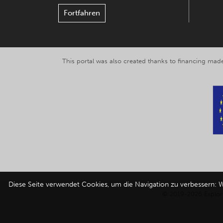
Fortfahren
This portal was also created thanks to financing made
Diese Seite verwendet Cookies, um die Navigation zu verbessern: W
© 2019-2026 Explor