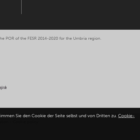
y the POR of the FESR 2014-2020 for the Umbria region.
timmen Sie den Cookie der Seite selbst und von Dritten zu.
Cookie-
ation
-
Cookie policy