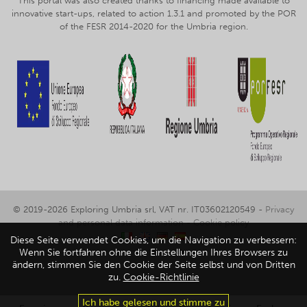
This portal was also created thanks to financing made available to
innovative start-ups, related to action 1.3.1 and promoted by the POR
of the FESR 2014-2020 for the Umbria region.
© 2019-2026 Exploring Umbria srl, VAT nr. IT03602120549 -
Privacy
and personal data information
-
Cookie policy
Diese Seite verwendet Cookies, um die Navigation zu verbessern:
Wenn Sie fortfahren ohne die Einstellungen Ihres Browsers zu
ändern, stimmen Sie den Cookie der Seite selbst und von Dritten
zu.
Cookie-Richtlinie
Ich habe gelesen und stimme zu