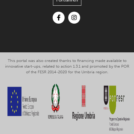
Fortfahren
Facebook
Instagram
This portal was also created thanks to financing made available to
innovative start-ups, related to action 1.3.1 and promoted by the POR
of the FESR 2014-2020 for the Umbria region.