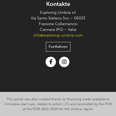
Kontakte
Exploring Umbria srl
Via Santo Stefano Snc – 06033
Frazione Collemancio
Cannara (PG) – Italia
info@exploring-umbria.com
Fortfahren
Facebook
Instagram
This portal was also created thanks to financing made available to
innovative start-ups, related to action 1.3.1 and promoted by the POR
of the FESR 2014-2020 for the Umbria region.