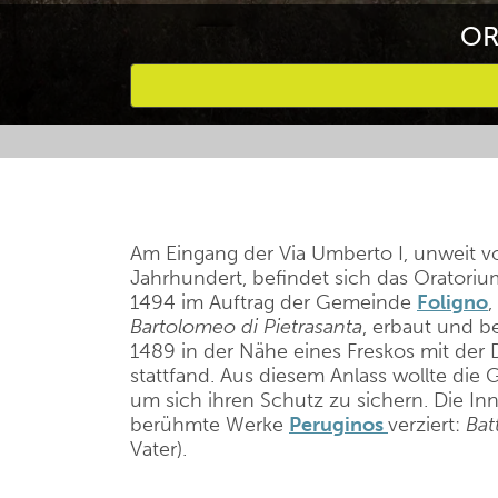
OR
Bevorzugte Aktivitäten
Am Eingang der Via Umberto I, unweit vo
Jahrhundert, befindet sich das Oratori
1494 im Auftrag der Gemeinde
Foligno
,
Bartolomeo di Pietrasanta
, erbaut und b
1489 in der Nähe eines Freskos mit der 
stattfand. Aus diesem Anlass wollte di
um sich ihren Schutz zu sichern. Die Inn
berühmte Werke
Peruginos
verziert:
Bat
Vater).