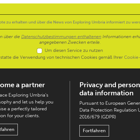
en über die
Datenschutzbestimmungen enthaltenen
Informationen erh
angegebenen Zwecken erteile.
Um diesen Service zu nutzen
estatte die Verwendung von technischen Cookies gemäß Ihrer
Cookie-
ome a partner
Privacy and person
data information
ce Exploring Umbria's
sophy and let us help you
Pursuant to European Gener
ise a perfectly tailored
Data Protection Regulation 
on for your clients.
2016/679 (GDPR)
tfahren
Fortfahren