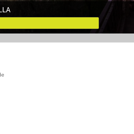
LLA
de