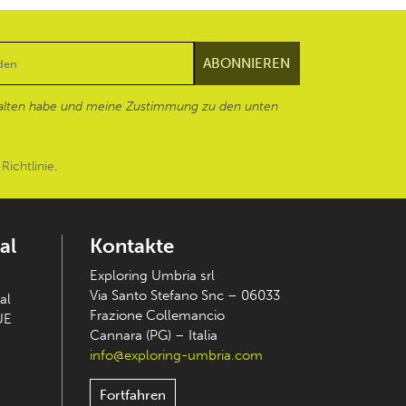
alten habe und meine Zustimmung zu den unten
Richtlinie
.
al
Kontakte
Exploring Umbria srl
Via Santo Stefano Snc – 06033
al
Frazione Collemancio
UE
Cannara (PG) – Italia
info@exploring-umbria.com
Fortfahren