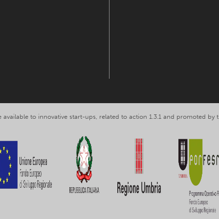
 available to innovative start-ups, related to action 1.3.1 and promoted b