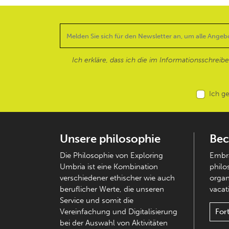
Ich erkläre, dass ich die im Informationsschreib
Ich g
Unsere philosophie
Bec
Die Philosophie von Exploring
Embra
Umbria ist eine Kombination
philo
verschiedener ethischer wie auch
organ
beruflicher Werte, die unseren
vacati
Service und somit die
Vereinfachung und Digitalisierung
For
bei der Auswahl von Aktivitäten