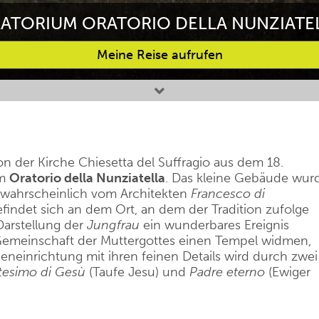
ATORIUM ORATORIO DELLA NUNZIATE
Meine Reise aufrufen
n der Kirche Chiesetta del Suffragio aus dem 18.
um
Oratorio della Nunziatella
. Das kleine Gebäude wur
 wahrscheinlich vom Architekten
Francesco di
efindet sich an dem Ort, an dem der Tradition zufolge
Darstellung der
Jungfrau
ein wunderbares Ereignis
e Gemeinschaft der Muttergottes einen Tempel widmen,
eneinrichtung mit ihren feinen Details wird durch zwei
tesimo di Gesù
(Taufe Jesu) und
Padre eterno
(Ewiger