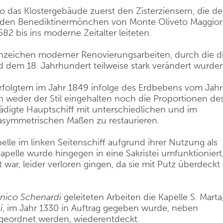
no das Klostergebäude zuerst den Zisterziensern, die d
nd den Benediktinermönchen von Monte Oliveto Maggio
82 bis ins moderne Zeitalter leiteten.
nzeichen moderner Renovierungsarbeiten, durch die d
 dem 18. Jahrhundert teilweise stark verändert wurden
erfolgtem im Jahr 1849 infolge des Erdbebens vom Jahr
 weder der Stil eingehalten noch die Proportionen de
digte Hauptschiff mit unterschiedlichen und im
 asymmetrischen Maßen zu restaurieren.
lle im linken Seitenschiff aufgrund ihrer Nutzung als
apelle wurde hingegen in eine Sakristei umfunktioniert
t war, leider verloren gingen, da sie mit Putz überdeckt
ico Schenardi
geleiteten Arbeiten die Kapelle S. Marta
i
, im Jahr 1330 in Auftrag gegeben wurde, neben
geordnet werden, wiederentdeckt.