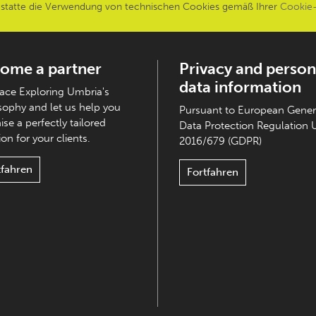
estatte die Verwendung von technischen Cookies gemäß Ihrer
Cookie-
ome a partner
Privacy and person
data information
ce Exploring Umbria's
sophy and let us help you
Pursuant to European Gener
ise a perfectly tailored
Data Protection Regulation 
on for your clients.
2016/679 (GDPR)
tfahren
Fortfahren