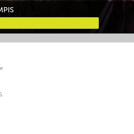
MPIS
er
S.