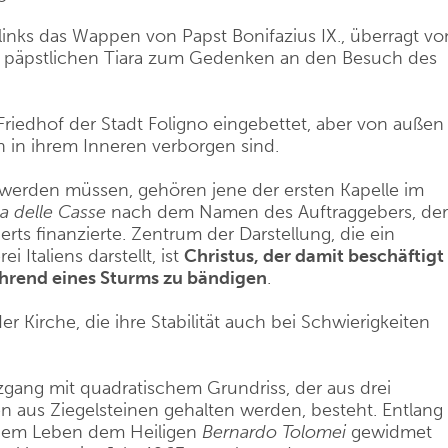
links das Wappen von Papst Bonifazius IX., überragt vo
r päpstlichen Tiara zum Gedenken an den Besuch des
 Friedhof der Stadt Foligno eingebettet, aber von außen
 in ihrem Inneren verborgen sind.
 werden müssen, gehören jene der ersten Kapelle im
la delle Casse
nach dem Namen des Auftraggebers, der
erts finanzierte. Zentrum der Darstellung, die ein
 Italiens darstellt, ist
Christus, der damit beschäftigt
ährend eines Sturms zu bändigen
.
er Kirche, die ihre Stabilität auch bei Schwierigkeiten
zgang mit quadratischem Grundriss, der aus drei
n aus Ziegelsteinen gehalten werden, besteht. Entlang
e dem Leben dem Heiligen
Bernardo Tolomei
gewidmet