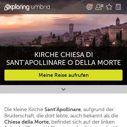
KIRCHE CHIESA DI
SANT’APOLLINARE O DELLA MORTE
Meine Reise aufrufen
Bevorzugte Aktivitäten
Die kleine Kirche
Sant’Apollinare
, aufgrund der
Bruderschaft, die dort lebte, auch bekannt als die
Chiesa della Morte,
befindet sich auf der linken