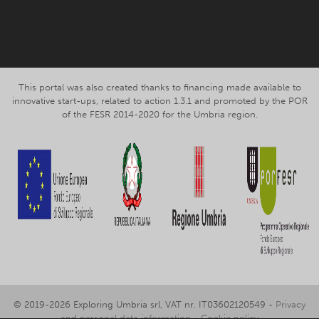
Facebook
Instagram
This portal was also created thanks to financing made available to
innovative start-ups, related to action 1.3.1 and promoted by the POR
of the FESR 2014-2020 for the Umbria region.
© 2019-2026 Exploring Umbria srl, VAT nr. IT03602120549 -
Privacy
and personal data information
-
Cookie policy