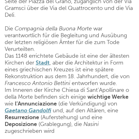
Seite der Piazza del Grano, zugänglich von der Via
Gramsci über die Via del Quattrocento und die Via
Deli.
Die
Compagnia della Buona Morte
war
verantwortlich für die Begleitung und Ausübung
der letzten religiösen Ämter für die zum Tode
Verurteilten.
Das 1148 errichtete Gebäude ist eine der ältesten
Kirchen der
Stadt
, aber die Architektur in Form
eines griechischen Kreuzes ist eine spätere
Rekonstruktion aus dem 18. Jahrhundert, die von
Francesco Antonio Bettini
entworfen wurde.
Im Inneren der Kirche Chiesa di Sant’Apollinare o
della Morte befinden sich einige
wichtige Werke
wie
l’Annunciazione
(die Verkündigung) von
Gaetano
Gandolfi
und, auf den Altären, eine
Resurrezione
(Auferstehung) und eine
Deposizione
(Grablegung), die
Nasini
zugeschrieben wird