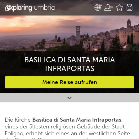
BASILICA DI SANTA MARIA
INFRAPORTAS
Meine Reise aufrufen
Bevorzugte Aktivitäten
Die Kirche
Basilica di Santa Maria Infraportas,
eines der ältesten religiösen Gebäude der Stadt
Foligno, erhebt sich eines an der westlichen Seite