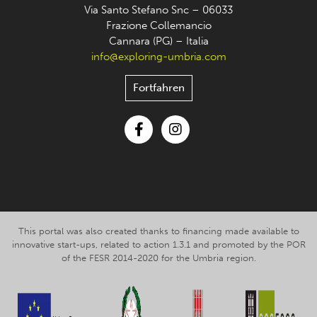
Via Santo Stefano Snc – 06033
Frazione Collemancio
Cannara (PG) – Italia
info@exploring-umbria.com
Fortfahren
Facebook
Instagram
This portal was also created thanks to financing made available to
innovative start-ups, related to action 1.3.1 and promoted by the POR
of the FESR 2014-2020 for the Umbria region.