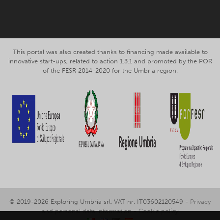
This portal was also created thanks to financing made available to
innovative start-ups, related to action 1.3.1 and promoted by the POR
of the FESR 2014-2020 for the Umbria region.
© 2019-2026 Exploring Umbria srl, VAT nr. IT03602120549 -
Privacy
and personal data information
-
Cookie policy