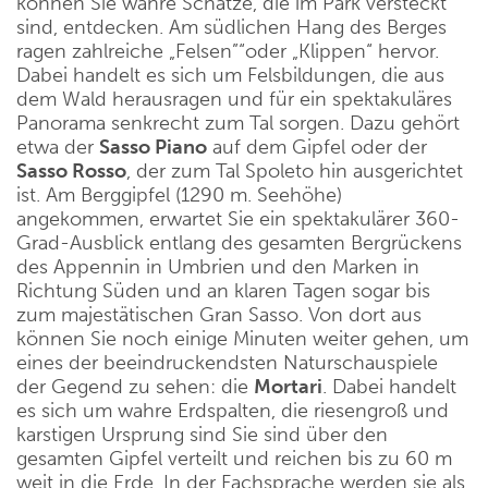
können Sie wahre Schätze, die im Park versteckt
sind, entdecken. Am südlichen Hang des Berges
ragen zahlreiche „Felsen”“oder „Klippen“ hervor.
Dabei handelt es sich um Felsbildungen, die aus
dem Wald herausragen und für ein spektakuläres
Panorama senkrecht zum Tal sorgen. Dazu gehört
etwa der
Sasso Piano
auf dem Gipfel oder der
Sasso Rosso
, der zum Tal Spoleto hin ausgerichtet
ist. Am Berggipfel (1290 m. Seehöhe)
angekommen, erwartet Sie ein spektakulärer 360-
Grad-Ausblick entlang des gesamten Bergrückens
des Appennin in Umbrien und den Marken in
Richtung Süden und an klaren Tagen sogar bis
zum majestätischen Gran Sasso. Von dort aus
können Sie noch einige Minuten weiter gehen, um
eines der beeindruckendsten Naturschauspiele
der Gegend zu sehen: die
Mortari
. Dabei handelt
es sich um wahre Erdspalten, die riesengroß und
karstigen Ursprung sind Sie sind über den
gesamten Gipfel verteilt und reichen bis zu 60 m
weit in die Erde. In der Fachsprache werden sie als