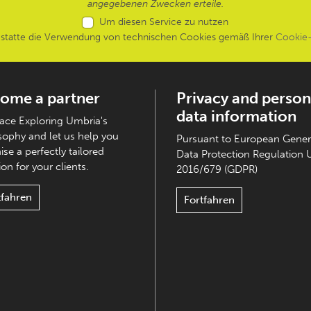
angegebenen Zwecken erteile.
Um diesen Service zu nutzen
estatte die Verwendung von technischen Cookies gemäß Ihrer
Cookie-
ome a partner
Privacy and person
data information
ce Exploring Umbria's
sophy and let us help you
Pursuant to European Gener
ise a perfectly tailored
Data Protection Regulation 
on for your clients.
2016/679 (GDPR)
tfahren
Fortfahren