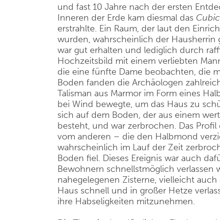
und fast 10 Jahre nach der ersten Ent
Inneren der Erde kam diesmal das
Cubi
erstrahlte. Ein Raum, der laut den Ein
wurden, wahrscheinlich der Hausherrin
war gut erhalten und lediglich durch ra
Hochzeitsbild mit einem verliebten Mann
die eine fünfte Dame beobachten, die mi
Boden fanden die Archäologen zahlreic
Talisman aus Marmor im Form eines Hal
bei Wind bewegte, um das Haus zu schüt
sich auf dem Boden, der aus einem wer
besteht, und war zerbrochen. Das Profi
vom anderen – die den Halbmond verzier
wahrscheinlich im Lauf der Zeit zerbroch
Boden fiel. Dieses Ereignis war auch da
Bewohnern schnellstmöglich verlassen we
nahegelegenen Zisterne, vielleicht auch 
Haus schnell und in großer Hetze verlas
ihre Habseligkeiten mitzunehmen.