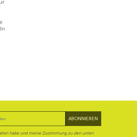
ür
f
e
 In
alten habe und meine Zustimmung zu den unten