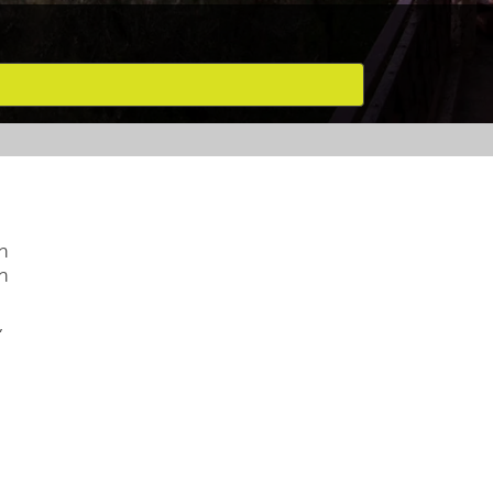
h
n
,