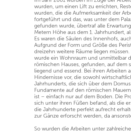
Im Jahr 2001 wurden im Zuge der Arbeit
wurden, um einen Lift zu errichten, Res
wurden, die die Aufmerksamkeit der Arb
fortgeführt und das, was unter dem Pala
gefunden wurde, übertraf alle Erwartunge
Metern Höhe aus dem 1. Jahrhundert, al
Es waren die Säulen des Innenhofs, au
Aufgrund der Form und Größe des Peri
dreizehn weitere Räume liegen müssen. 
wurde ein Wohnraum und unmittelbar 
römischen Hauses, gefunden, auf dem si
liegend und essend. Bei ihren Arbeiten
Hindernisse vor, die sowohl wirtschaftlic
Jahrhunderts, die sich über dem Domus b
Fundamente auf den römischen Mauern un
ist – einfach nur auf dem Boden. Die Pr
sich unter ihren Füßen befand, als die 
die Jahrhunderte perfekt aufrecht erhal
zur Gänze erforscht werden, da ansonst
So wurden die Arbeiten unter zahlreiche