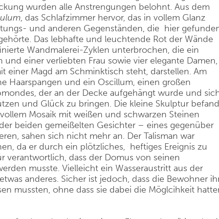
deckung wurden alle Anstrengungen belohnt. Aus dem
culum
, das Schlafzimmer hervor, das in vollem Glanz
richtungs- und anderen Gegenständen, die hier gefunde
 gehörte. Das lebhafte und leuchtende Rot der Wände
ffinierte Wandmalerei-Zyklen unterbrochen, die ein
 und einer verliebten Frau sowie vier elegante Damen,
t einer Magd am Schminktisch steht, darstellen. Am
he Haarspangen und ein Oscillum, einen großen
bmondes, der an der Decke aufgehängt wurde und sic
zen und Glück zu bringen. Die kleine Skulptur befan
tvollem Mosaik mit weißen und schwarzen Steinen
l der beiden gemeißelten Gesichter – eines gegenüber
en, sahen sich nicht mehr an. Der Talisman war
en, da er durch ein plötzliches, heftiges Ereignis zu
für verantwortlich, dass der Domus von seinen
rden musste. Vielleicht ein Wasseraustritt aus der
etwas anderes. Sicher ist jedoch, dass die Bewohner ih
sen mussten, ohne dass sie dabei die Möglcihkeit hatte