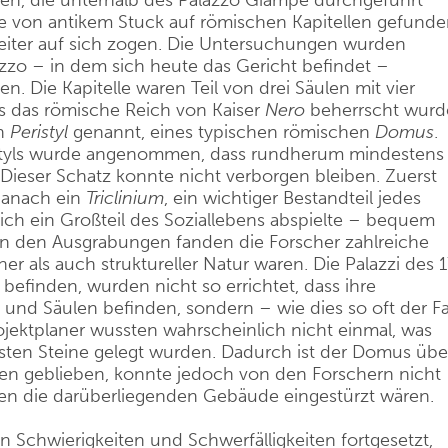
en, die unterhalb des Palazzo Giampè durchgeführt
te von antikem Stuck auf römischen Kapitellen gefund
eiter auf sich zogen. Die Untersuchungen wurden
zzo – in dem sich heute das Gericht befindet –
n. Die Kapitelle waren Teil von drei Säulen mit vier
s das römische Reich von Kaiser
Nero
beherrscht wurd
ch
Peristyl
genannt, eines typischen römischen
Domus
.
styls wurde angenommen, dass rundherum mindestens
Dieser Schatz konnte nicht verborgen bleiben. Zuerst
danach ein
Triclinium
, ein wichtiger Bestandteil jedes
ch ein Großteil des Soziallebens abspielte – bequem
 an den Ausgrabungen fanden die Forscher zahlreiche
her als auch struktureller Natur waren. Die Palazzi des 1
efinden, wurden nicht so errichtet, dass ihre
d Säulen befinden, sondern – wie dies so oft der Fa
ojektplaner wussten wahrscheinlich nicht einmal, was
ersten Steine gelegt wurden. Dadurch ist der Domus übe
ten geblieben, konnte jedoch von den Forschern nicht
en die darüberliegenden Gebäude eingestürzt wären.
n Schwierigkeiten und Schwerfälligkeiten fortgesetzt,