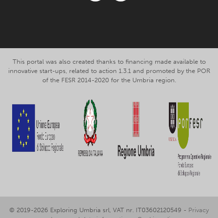
Facebook
Instagram
This portal was also created thanks to financing made available to
innovative start-ups, related to action 1.3.1 and promoted by the POR
of the FESR 2014-2020 for the Umbria region.
© 2019-2026 Exploring Umbria srl, VAT nr. IT03602120549 -
Privacy