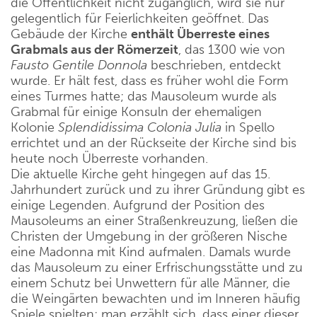
die Öffentlichkeit nicht zugänglich, wird sie nur
gelegentlich für Feierlichkeiten geöffnet. Das
Gebäude der Kirche
enthält Überreste eines
Grabmals aus der Römerzeit
, das 1300 wie von
Fausto Gentile Donnola
beschrieben, entdeckt
wurde. Er hält fest, dass es früher wohl die Form
eines Turmes hatte; das Mausoleum wurde als
Grabmal für einige Konsuln der ehemaligen
Kolonie
Splendidissima Colonia Julia
in Spello
errichtet und an der Rückseite der Kirche sind bis
heute noch Überreste vorhanden.
Die aktuelle Kirche geht hingegen auf das 15.
Jahrhundert zurück und zu ihrer Gründung gibt es
einige Legenden. Aufgrund der Position des
Mausoleums an einer Straßenkreuzung, ließen die
Christen der Umgebung in der größeren Nische
eine Madonna mit Kind aufmalen. Damals wurde
das Mausoleum zu einer Erfrischungsstätte und zu
einem Schutz bei Unwettern für alle Männer, die
die Weingärten bewachten und im Inneren häufig
Spiele spielten; man erzählt sich, dass einer dieser