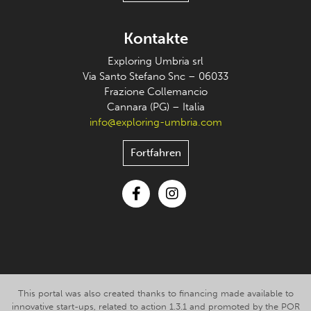
Kontakte
Exploring Umbria srl
Via Santo Stefano Snc – 06033
Frazione Collemancio
Cannara (PG) – Italia
info@exploring-umbria.com
Fortfahren
Facebook
Instagram
This portal was also created thanks to financing made available to
innovative start-ups, related to action 1.3.1 and promoted by the POR