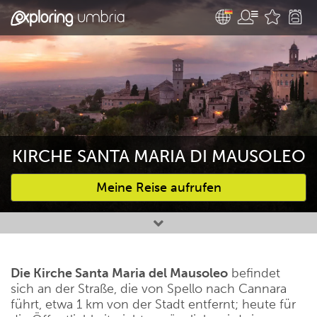
KIRCHE SANTA MARIA DI MAUSOLEO
Meine Reise aufrufen
Bevorzugte Aktivitäten
Die Kirche Santa Maria del Mausoleo
befindet
sich an der Straße, die von Spello nach Cannara
führt, etwa 1 km von der Stadt entfernt; heute für