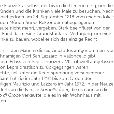
e Franziskus selbst, der bis in die Gegend ging, um die
gründen und die Kranken viele Male zu besuchen. Nach
biet jedoch am 24. September 1218 vom reichen lokal
 den Mönch
Bono
, Rektor der nahegelegenen
eute nicht mehr), vergeben. Stark beeinflusst von der
der Fürst das riesige Grundstück zur Verfügung, um eine
nke zu bauen, wobei er sich das einzige Recht
lien in den Mauern dieses Gebäudes aufgenommen, vo
hnamigen Dorf San Lazzaro in Valloncello gibt.
m Erlass von Papst Innozenz VIII. offiziell aufgelassen
e von Lepra drastisch zurückgegangen waren.
te, fiel unter die Rechtsprechung verschiedener
ant’Eutizio im Jahr 1218 bis zum Orden der
igen Maurizio und Lazzaro im Jahr 1572. In der Neuzei
erts an die Familie
Sorbello
über, die es dann an die
io di Croce
verkaufte, die es in ein Wohnhaus mit
ten.