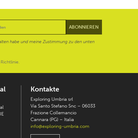
alten habe und meine Zustimmung zu den unten
Richtlinie
.
al
Kontakte
Exploring Umbria srl
Via Santo Stefano Snc – 06033
al
Frazione Collemancio
UE
Cannara (PG) – Italia
info@exploring-umbria.com