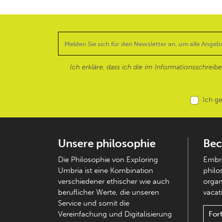
Ich erkläre, dass ich die im Informationsschreib
Ich g
Unsere philosophie
Bec
Die Philosophie von Exploring
Embra
Umbria ist eine Kombination
philo
verschiedener ethischer wie auch
organ
beruflicher Werte, die unseren
vacati
Service und somit die
Vereinfachung und Digitalisierung
For