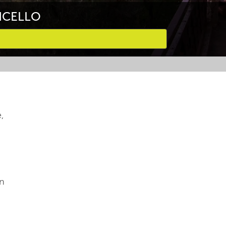
NCELLO
,
an