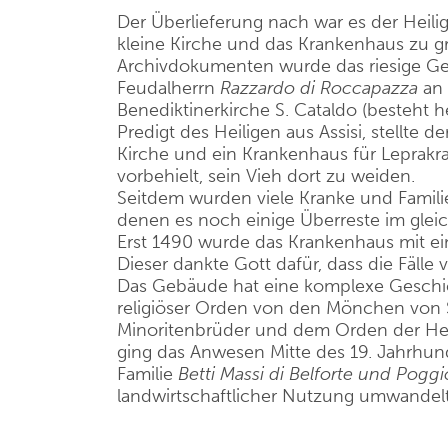
Der Überlieferung nach war es der Heilig
kleine Kirche und das Krankenhaus zu 
Archivdokumenten wurde das riesige Ge
Feudalherrn
Razzardo di Roccapazza
an
Benediktinerkirche S. Cataldo (besteht h
Predigt des Heiligen aus Assisi, stellte 
Kirche und ein Krankenhaus für Leprakra
vorbehielt, sein Vieh dort zu weiden.
Seitdem wurden viele Kranke und Fami
denen es noch einige Überreste im gleic
Erst 1490 wurde das Krankenhaus mit eine
Dieser dankte Gott dafür, dass die Fäll
Das Gebäude hat eine komplexe Geschich
religiöser Orden von den Mönchen von S
Minoritenbrüder und dem Orden der Heil
ging das Anwesen Mitte des 19. Jahrhund
Familie
Betti Massi di Belforte und Pogg
landwirtschaftlicher Nutzung umwandel