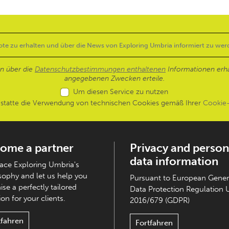
en über die
Datenschutzbestimmungen enthaltenen
Informationen erh
angegebenen Zwecken erteile.
Um diesen Service zu nutzen
estatte die Verwendung von technischen Cookies gemäß Ihrer
Cookie-
ome a partner
Privacy and person
data information
ce Exploring Umbria's
sophy and let us help you
Pursuant to European Gener
ise a perfectly tailored
Data Protection Regulation 
on for your clients.
2016/679 (GDPR)
tfahren
Fortfahren