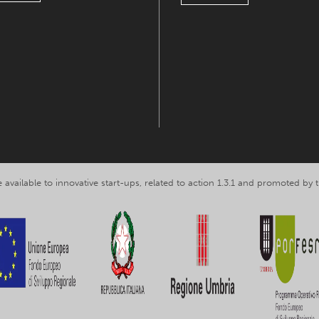
 available to innovative start-ups, related to action 1.3.1 and promoted b