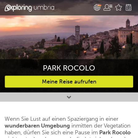
PARK ROCOLO
Meine Reise aufrufen
Bevorzugte Aktivitäten
Wenn Sie Lust auf einen Spaziergang in einer
wunderbaren Umgebung
inmitten der Vegetation
haben, dürfen Sie sich eine Pause im
Park Rocolo