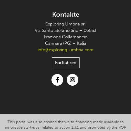
Kontakte
Exploring Umbria srl
Via Santo Stefano Snc – 06033
Frazione Collemancio
Cannara (PG) – Italia
info@exploring-umbria.com
Fortfahren
Facebook
Instagram
This portal was also created thanks to financing made available to
innovative start-ups, related to action 1.3.1 and promoted by the POR