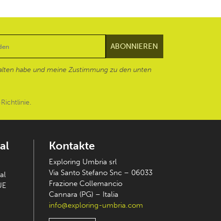
alten habe und meine Zustimmung zu den unten
Richtlinie
.
al
Kontakte
Exploring Umbria srl
Via Santo Stefano Snc – 06033
al
Frazione Collemancio
UE
Cannara (PG) – Italia
info@exploring-umbria.com