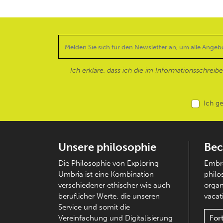
Ich erkläre, dass ich die im Informationsschreib
Ich g
Unsere philosophie
Bec
Die Philosophie von Exploring
Embra
Umbria ist eine Kombination
philo
verschiedener ethischer wie auch
organ
beruflicher Werte, die unseren
vacati
Service und somit die
Vereinfachung und Digitalisierung
For