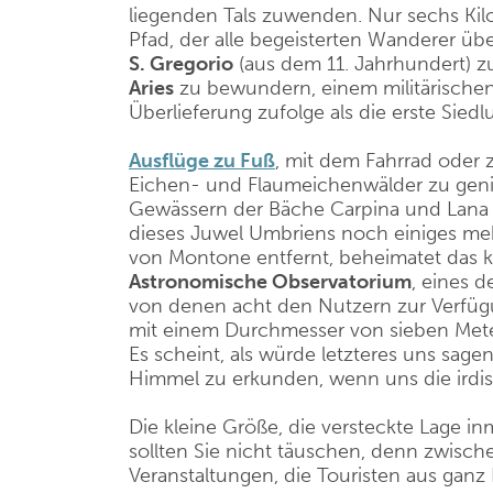
liegenden Tals zuwenden. Nur sechs Kil
Pfad, der alle begeisterten Wanderer üb
S. Gregorio
(aus dem 11. Jahrhundert) 
Aries
zu bewundern, einem militärischen 
Überlieferung zufolge als die erste Sie
Ausflüge zu Fuß
, mit dem Fahrrad oder 
Eichen- und Flaumeichenwälder zu gen
Gewässern der Bäche Carpina und Lana w
dieses Juwel Umbriens noch einiges meh
von Montone entfernt, beheimatet das kl
Astronomische Observatorium
, eines d
von denen acht den Nutzern zur Verfü
mit einem Durchmesser von sieben Metern
Es scheint, als würde letzteres uns sage
Himmel zu erkunden, wenn uns die irdi
Die kleine Größe, die versteckte Lage i
sollten Sie nicht täuschen, denn zwisc
Veranstaltungen, die Touristen aus ganz 