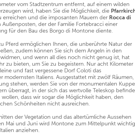
ometer vom Stadtzentrum entfernt, auf einem wilden
erzeugen wird, haben Sie die Möglichkeit, die
Pfarrkirc
zu erreichen und die imposanten Mauern der
Rocca di
Außenposten, der der Familie Fortebracci einer
dlung für den Bau des Borgo di Montone diente.
zu Pferd ermöglichen Ihnen, die unberührte Natur der
ießen, zudem können Sie sich dem Angeln in den
idmen, und wenn all dies noch nicht genug ist, hat
r zu bieten, um Sie zu begeistern. Nur acht Kilometer
eine und fast vergessene Dorf Coloti das
er modernsten Italiens. Ausgestattet mit zwölf Räumen,
gung stehen, werden Sie von der monumentalen Kuppe
 überragt, in der sich das wertvolle Teleskop befinde
n wollen, dass wir sogar die Möglichkeit haben, den
schen Schönheiten nicht ausreichen.
nmitten der Vegetation und das altertümliche Aussehen
hen Mai und Juni wird Montone zum Mittelpunkt wichtig
Italien anziehen.