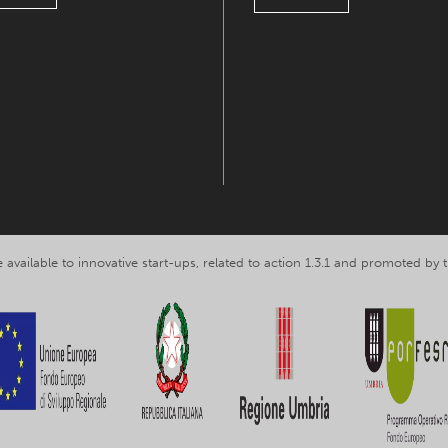
 available to innovative start-ups, related to action 1.3.1 and promoted b