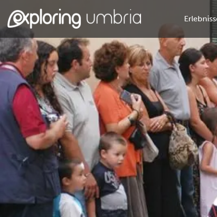
Erlebniss