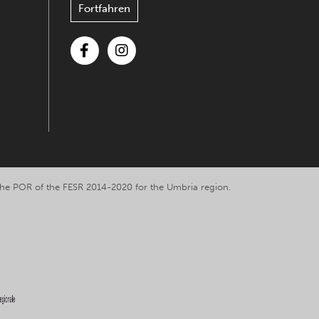
Fortfahren
Facebook
Instagram
y the POR of the FESR 2014-2020 for the Umbria region.