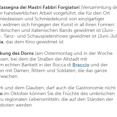
Rassegna dei Mastri Fabbri Forgiatori
(Versammlung d
 handwerklichen Arbeit vorgeführt, die für den Ort
chmiedeeisen und Schmiedekunst von einzigartiger
n widmen sich hingegen der Kunst in all ihren Formen:
mbrischen und italienischen Bands gewidmet ist (Juni-
k-, Tanz- und Schauspielershows gewidmet ist (Juni-Juli
ia
, das dem Kino gewidmet ist.
kung des Dorns
(am Ostermontag und in der Woche
sen, bei dem die Straßen der Altstadt mit
em echten Bankett in der Rocca di
Braccio
und der
ion mit Damen, Rittern und Soldaten, die das ganze
erwachen.
k und dem Glauben, darf auch die Gastronomie nicht
co
im Oktober können Sie die Früchte des umbrischen
zu regionalen Lebensmitteln, die auf den Ständen der
geboten werden.