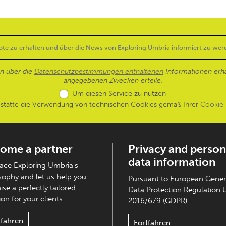
en über die
Datenschutzbestimmungen enthaltenen
Informationen erh
angegebenen Zwecken erteile.
Um diesen Service zu nutzen
estatte die Verwendung von technischen Cookies gemäß Ihrer
Cookie-
ome a partner
Privacy and person
data information
ce Exploring Umbria's
sophy and let us help you
Pursuant to European Gener
ise a perfectly tailored
Data Protection Regulation 
on for your clients.
2016/679 (GDPR)
tfahren
Fortfahren