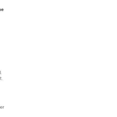
he
l
t.
er