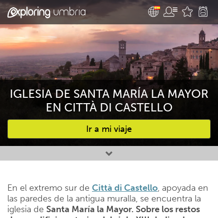
IGLESIA DE SANTA MARÍA LA MAYOR
EN CITTÀ DI CASTELLO
Ir a mi viaje
Favourites
En el extremo sur de
Città di Castello
, apoyada en
las paredes de la antigua muralla, se encuentra la
iglesia de
Santa María la Mayor. Sobre los restos