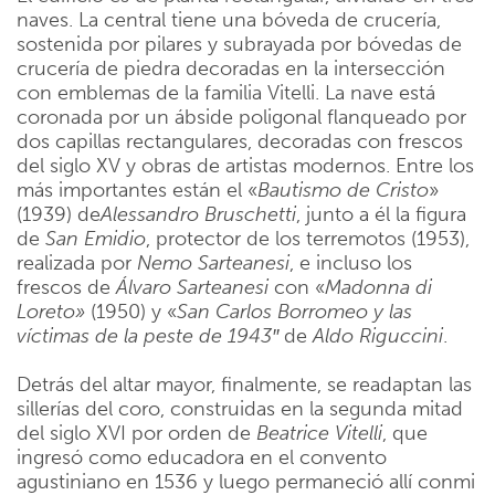
naves. La central tiene una bóveda de crucería,
sostenida por pilares y subrayada por bóvedas de
crucería de piedra decoradas en la intersección
con emblemas de la familia Vitelli. La nave está
coronada por un ábside poligonal flanqueado por
dos capillas rectangulares, decoradas con frescos
del siglo XV y obras de artistas modernos. Entre los
más importantes están el «
Bautismo de Cristo
»
(1939) de
Alessandro Bruschetti
, junto a él la figura
de
San Emidio
, protector de los terremotos (1953),
realizada por
Nemo Sarteanesi
, e incluso los
frescos de
Álvaro Sarteanesi
con «
Madonna di
Loreto»
(1950) y «
San Carlos Borromeo y las
víctimas de la peste de 1943″
de
Aldo Riguccini
.
Detrás del altar mayor, finalmente, se readaptan las
sillerías del coro, construidas en la segunda mitad
del siglo XVI por orden de
Beatrice Vitelli
, que
ingresó como educadora en el convento
agustiniano en 1536 y luego permaneció allí conmi