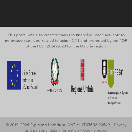
Facebook
Instagram
This portal was also created thanks to financing made available to
innovative start-ups, related to action 1.3.1 and promoted by the POR
of the FESR 2014-2020 for the Umbria region.
© 2019-2026 Exploring Umbria srl, VAT nr. IT03602120549 -
Privacy
and personal data information
-
Cookie policy