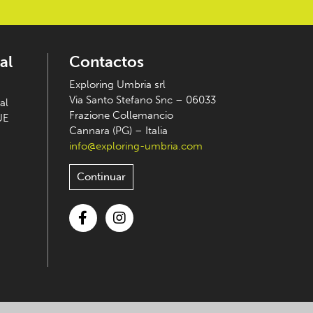
al
Contactos
Exploring Umbria srl
Via Santo Stefano Snc – 06033
al
Frazione Collemancio
UE
Cannara (PG) – Italia
info@exploring-umbria.com
Continuar
Facebook
Instagram