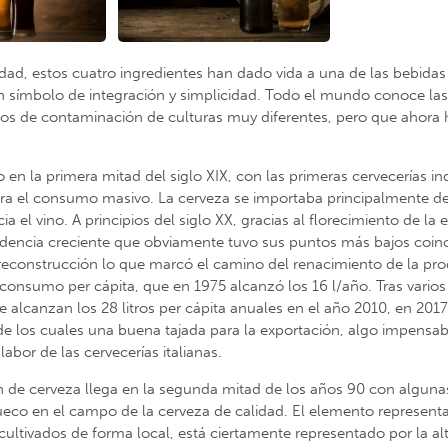
dad, estos cuatro ingredientes han dado vida a una de las bebid
n símbolo de integración y simplicidad. Todo el mundo conoce la
glos de contaminación de culturas muy diferentes, pero que ahora
o en la primera mitad del siglo XIX, con las primeras cervecerías 
el consumo masivo. La cerveza se importaba principalmente del n
 el vino. A principios del siglo XX, gracias al florecimiento de la
ndencia creciente que obviamente tuvo sus puntos más bajos coin
 reconstrucción lo que marcó el camino del renacimiento de la p
 consumo per cápita, que en 1975 alcanzó los 16 l/año. Tras vario
alcanzan los 28 litros per cápita anuales en el año 2010, en 2017
, de los cuales una buena tajada para la exportación, algo impensa
abor de las cervecerías italianas.
ón de cerveza llega en la segunda mitad de los años 90 con alguna
eco en el campo de la cerveza de calidad. El elemento represent
ultivados de forma local, está ciertamente representado por la alt