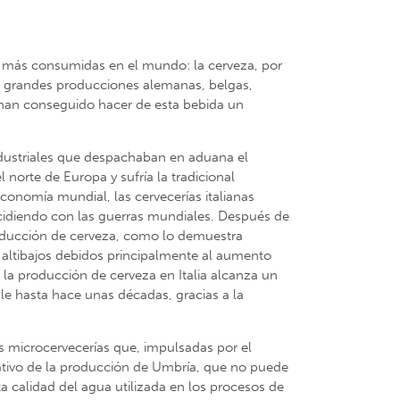
as más consumidas en el mundo: la cerveza, por
s grandes producciones alemanas, belgas,
 han conseguido hacer de esta bebida un
industriales que despachaban en aduana el
orte de Europa y sufría la tradicional
 economía mundial, las cervecerías italianas
cidiendo con las guerras mundiales. Después de
roducción de cerveza, como lo demuestra
s altibajos debidos principalmente al aumento
 la producción de cerveza en Italia alcanza un
ble hasta hace unas décadas, gracias a la
s microcervecerías que, impulsadas por el
ativo de la producción de Umbría, que no puede
a calidad del agua utilizada en los procesos de