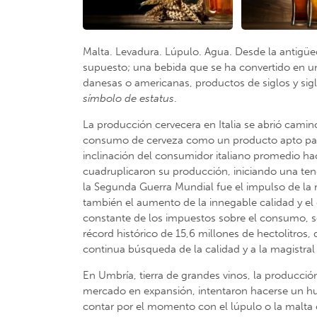
Malta. Levadura. Lúpulo. Agua. Desde la antigüe
supuesto; una bebida que se ha convertido en u
danesas o americanas, productos de siglos y si
símbolo de estatus
.
La producción cervecera en Italia se abrió camin
consumo de cerveza como un producto apto para 
inclinación del consumidor italiano promedio hacia
cuadruplicaron su producción, iniciando una te
la Segunda Guerra Mundial fue el impulso de la
también el aumento de la innegable calidad y el
constante de los impuestos sobre el consumo, se 
récord histórico de 15,6 millones de hectolitros
continua búsqueda de la calidad y a la magistral l
En Umbría, tierra de grandes vinos, la producci
mercado en expansión, intentaron hacerse un hu
contar por el momento con el lúpulo o la malta c