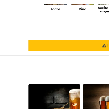
Aceite 
Todos
Vino
virge
L