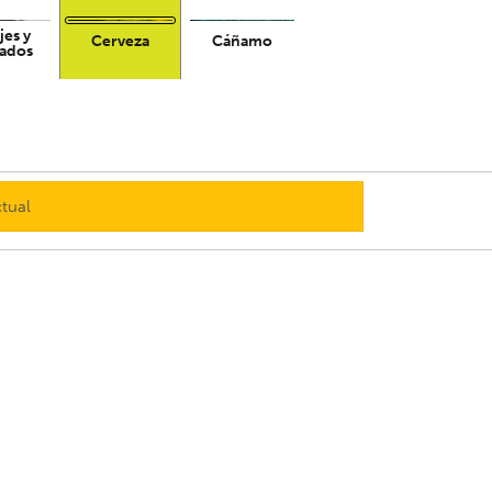
jes y
Cerveza
Cáñamo
ados
ctual