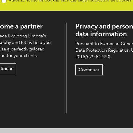
Autorizo el uso de cookies técnicas según su
política de cookies
ome a partner
Privacy and person
data information
ce Exploring Umbria's
sophy and let us help you
Pursuant to European Gener
ise a perfectly tailored
Data Protection Regulation 
on for your clients.
2016/679 (GDPR)
tinuar
Continuar