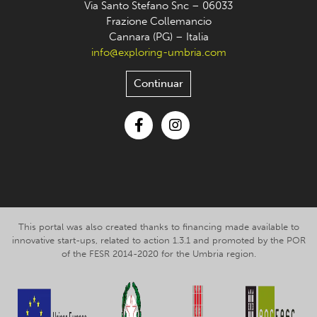
Via Santo Stefano Snc – 06033
Frazione Collemancio
Cannara (PG) – Italia
info@exploring-umbria.com
Continuar
Facebook
Instagram
This portal was also created thanks to financing made available to
innovative start-ups, related to action 1.3.1 and promoted by the POR
of the FESR 2014-2020 for the Umbria region.