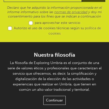
Declaro que he adquirido la información proporcionada en el
informe informativo sobre las
normas de privacidad
y doy mi
consentimiento para los fines que se indican a continuación
para aprovechar este servicio
Autorizo el uso de cookies técnicas según su
política de
cookies
Nuestra filosofía
La filosofía de Exploring Umbria es el conjunto de una
serie de valores éticos y profesionales que caracterizan el
servicio que ofrecemos, es decir, la simplificación y
digitalización de la elección de las actividades o
experiencias que realizar en Umbría, que tienen en
común un alto valor tradicional y territorial.
Continuar