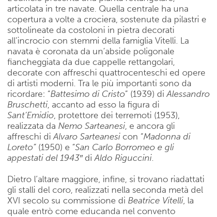
articolata in tre navate. Quella centrale ha una
copertura a volte a crociera, sostenute da pilastri e
sottolineate da costoloni in pietra decorati
all’incrocio con stemmi della famiglia Vitelli. La
navata è coronata da un’abside poligonale
fiancheggiata da due cappelle rettangolari,
decorate con affreschi quattrocenteschi ed opere
di artisti moderni. Tra le più importanti sono da
ricordare: “
Battesimo di Cristo
” (1939) di
Alessandro
Bruschetti
, accanto ad esso la figura di
Sant’Emidio
, protettore dei terremoti (1953),
realizzata da
Nemo Sarteanesi
, e ancora gli
affreschi di
Alvaro Sarteanesi
con “
Madonna di
Loreto”
(1950) e “
San Carlo Borromeo e gli
appestati del 1943″
di
Aldo Riguccini
.
Dietro l’altare maggiore, infine, si trovano riadattati
gli stalli del coro, realizzati nella seconda metà del
XVI secolo su commissione di
Beatrice Vitelli
, la
quale entrò come educanda nel convento