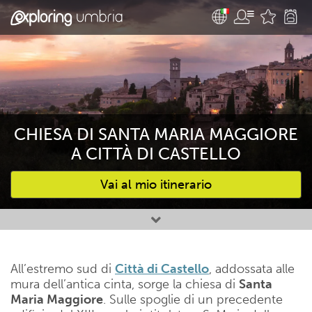
CHIESA DI SANTA MARIA MAGGIORE
A CITTÀ DI CASTELLO
Vai al mio itinerario
Attività preferite
All’estremo sud di
Città di Castello
, addossata alle
mura dell’antica cinta, sorge la chiesa di
Santa
Maria Maggiore
. Sulle spoglie di un precedente