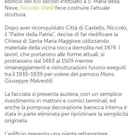
edificio del XIII secolo intitolato a S. Maria della
Neve,
Niccolò Vitelli
fece costruire l’attuale
struttura.
Dopo aver riconquistato Città di Castello, Niccolò,
il “Padre della Patria”, decise di far riedificare la
Chiesa di Santa Maria Maggiore utilizzando
materiale della vicina rocca demolita nel 1474. I
lavori, che portarono alle forme attuali, si
protrassero dal 1483 al 1509 mentre
rimaneggiamenti e ristrutturazioni furono eseguiti
tra il 1935-1939 per volere del parroco Mons.
Giuseppe Malvestiti
.
La facciata si presenta austera, con un semplice
rivestimento in mattoni e cornici terminali, ed
anche la pomposa decorazione barocca interna è
stata in parte eliminata per ripristinare la semplicità
originaria.
L’edificio presenta una pianta rettangolare,