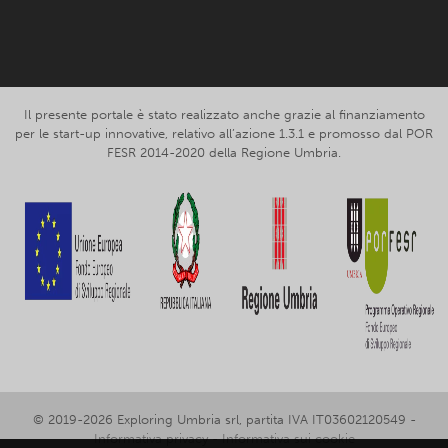
Facebook
Instagram
Il presente portale è stato realizzato anche grazie al finanziamento
per le start-up innovative, relativo all’azione 1.3.1 e promosso dal POR
FESR 2014-2020 della Regione Umbria.
© 2019-2026 Exploring Umbria srl, partita IVA IT03602120549 -
Informativa privacy
-
Informativa sui cookie