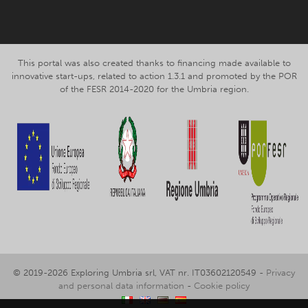
This portal was also created thanks to financing made available to
innovative start-ups, related to action 1.3.1 and promoted by the POR
of the FESR 2014-2020 for the Umbria region.
© 2019-2026 Exploring Umbria srl, VAT nr. IT03602120549 -
Privacy
and personal data information
-
Cookie policy