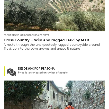
ESCURSIONE MTB CON GUIDA PRIVATA
Cross Country – Wild and rugged Trevi by MTB
A route through the unexpectedly rugged countryside around
Trevi, up into the olive groves and unspoilt nature
DESDE 90€ POR PERSONA
Price is lower based on umber of people