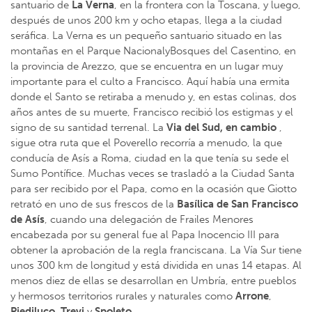
santuario de
La Verna
, en la frontera con la Toscana, y luego,
después de unos 200 km y ocho etapas, llega a la ciudad
seráfica. La Verna es un pequeño santuario situado en las
montañas en el Parque NacionalyBosques del Casentino, en
la provincia de Arezzo, que se encuentra en un lugar muy
importante para el culto a Francisco. Aquí había una ermita
donde el Santo se retiraba a menudo y, en estas colinas, dos
años antes de su muerte, Francisco recibió los estigmas y el
signo de su santidad terrenal. La
Via del Sud, en cambio
,
sigue otra ruta que el Poverello recorría a menudo, la que
conducía de Asís a Roma, ciudad en la que tenía su sede el
Sumo Pontífice. Muchas veces se trasladó a la Ciudad Santa
para ser recibido por el Papa, como en la ocasión que Giotto
retrató en uno de sus frescos de la
Basílica de San Francisco
de Asís
, cuando una delegación de Frailes Menores
encabezada por su general fue al Papa Inocencio III para
obtener la aprobación de la regla franciscana. La Vía Sur tiene
unos 300 km de longitud y está dividida en unas 14 etapas. Al
menos diez de ellas se desarrollan en Umbría, entre pueblos
y hermosos territorios rurales y naturales como
Arrone
,
Piediluco
,
Trevi
y
Spoleto
.