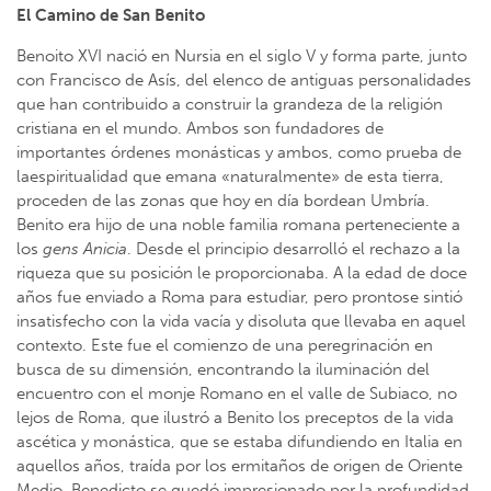
El Camino de San Benito
Benoito XVI nació en Nursia en el siglo V y forma parte, junto
con Francisco de Asís, del elenco de antiguas personalidades
que han contribuido a construir la grandeza de la religión
cristiana en el mundo. Ambos son fundadores de
importantes órdenes monásticas y ambos, como prueba de
laespiritualidad que emana «naturalmente» de esta tierra,
proceden de las zonas que hoy en día bordean Umbría.
Benito era hijo de una noble familia romana perteneciente a
los
gens Anicia
. Desde el principio desarrolló el rechazo a la
riqueza que su posición le proporcionaba. A la edad de doce
años fue enviado a Roma para estudiar, pero prontose sintió
insatisfecho con la vida vacía y disoluta que llevaba en aquel
contexto. Este fue el comienzo de una peregrinación en
busca de su dimensión, encontrando la iluminación del
encuentro con el monje Romano en el valle de Subiaco, no
lejos de Roma, que ilustró a Benito los preceptos de la vida
ascética y monástica, que se estaba difundiendo en Italia en
aquellos años, traída por los ermitaños de origen de Oriente
Medio. Benedicto se quedó impresionado por la profundidad