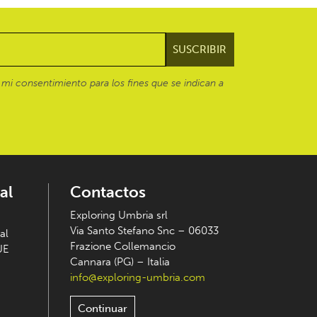
mi consentimiento para los fines que se indican a
al
Contactos
Exploring Umbria srl
Via Santo Stefano Snc – 06033
al
Frazione Collemancio
UE
Cannara (PG) – Italia
info@exploring-umbria.com
Continuar