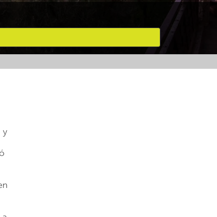
 y
pó
en