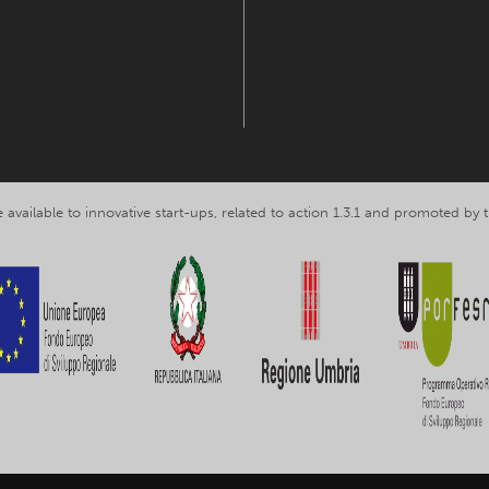
 available to innovative start-ups, related to action 1.3.1 and promoted b