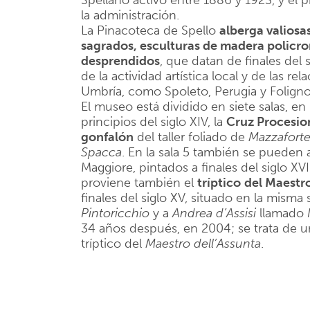
Spellano activo entre 1886 y 1923, y el p
la administración.
La Pinacoteca de Spello
alberga valiosa
sagrados, esculturas de madera policro
desprendidos
, que datan de finales del s
de la actividad artística local y de las re
Umbría, como Spoleto, Perugia y Foligno
El museo está dividido en siete salas, e
principios del siglo XIV, la
Cruz Procesio
gonfalón
del taller foliado de
Mazzafort
Spacca
. En la sala 5 también se pueden
Maggiore, pintados a finales del siglo XV
proviene también el
tríptico
del Maestr
finales del siglo XV, situado en la misma 
Pintoricchio
y a
Andrea d’Assisi
llamado
34 años después, en 2004; se trata de u
tríptico del
Maestro
dell’Assunta
.