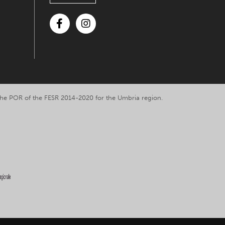
Facebook
Instagram
y the POR of the FESR 2014-2020 for the Umbria region.