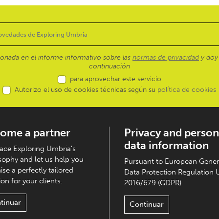
ionada en el informe informativo sobre las
normas de privacidad
y doy 
continuación
para aprovechar este servicio
Autorizo el uso de cookies técnicas según su
política de cookies
ome a partner
Privacy and person
data information
ce Exploring Umbria's
sophy and let us help you
Pursuant to European Gener
ise a perfectly tailored
Data Protection Regulation 
on for your clients.
2016/679 (GDPR)
tinuar
Continuar