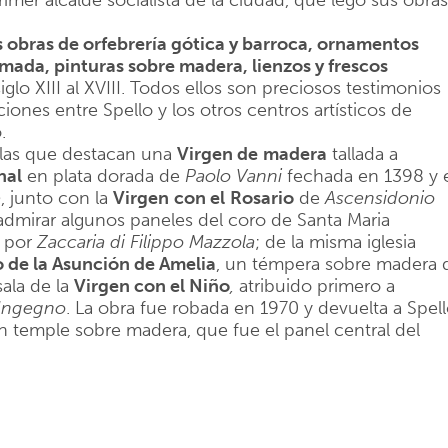
rimer alcalde socialista de la ciudad, que legó sus obras
s obras de orfebrería gótica y barroca, ornamentos
mada, pinturas sobre madera, lienzos y frescos
iglo XIII al XVIII. Todos ellos son preciosos testimonios
laciones entre Spello y los otros centros artísticos de
.
n las que destacan una
Virgen de
madera
tallada a
nal
en plata dorada de
Paolo
Vanni
fechada en 1398 y 
e
, junto con la
Virgen
con el
Rosario
de
Ascensidonio
 admirar algunos paneles del coro de Santa Maria
I por
Zaccaria
di
Filippo
Mazzola
; de la misma iglesia
o de la Asunción de Amelia
, un témpera sobre madera 
sala de la
Virgen con el Niño
,
atribuido primero a
Ingegno
. La obra fue robada en 1970 y devuelta a Spel
n temple sobre madera, que fue el panel central del