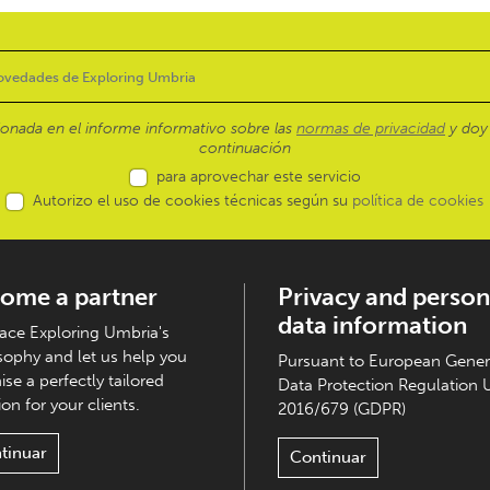
ionada en el informe informativo sobre las
normas de privacidad
y doy 
continuación
para aprovechar este servicio
Autorizo el uso de cookies técnicas según su
política de cookies
ome a partner
Privacy and person
data information
ce Exploring Umbria's
sophy and let us help you
Pursuant to European Gener
ise a perfectly tailored
Data Protection Regulation 
on for your clients.
2016/679 (GDPR)
tinuar
Continuar