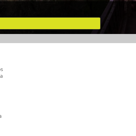
os
ra
a