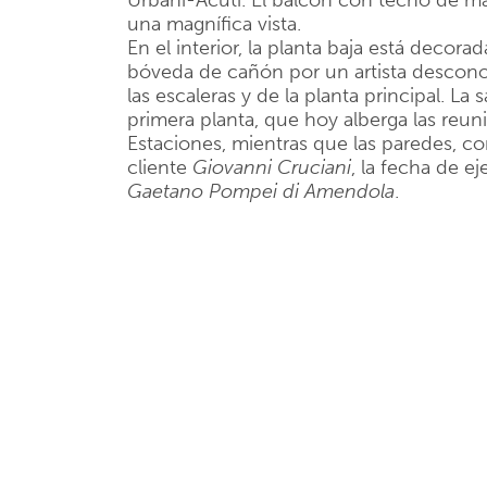
Urbani-Acuti. El balcón con techo de mad
una magnífica vista.
En el interior, la planta baja está decorad
bóveda de cañón por un artista descono
las escaleras y de la planta principal. La s
primera planta, que hoy alberga las reu
Estaciones, mientras que las paredes, co
cliente
Giovanni Cruciani
, la fecha de ej
Gaetano Pompei di Amendola
.