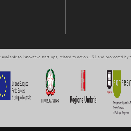
 available to innovative start-ups, related to action 1.3.1 and promoted b