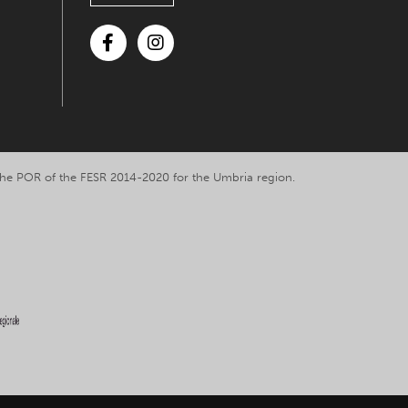
Facebook
Instagram
y the POR of the FESR 2014-2020 for the Umbria region.