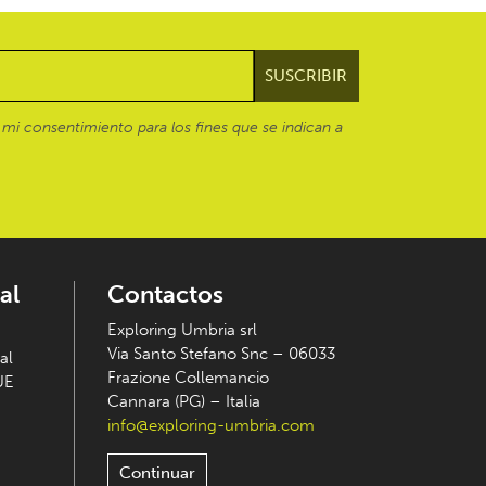
mi consentimiento para los fines que se indican a
al
Contactos
Exploring Umbria srl
Via Santo Stefano Snc – 06033
al
Frazione Collemancio
UE
Cannara (PG) – Italia
info@exploring-umbria.com
Continuar