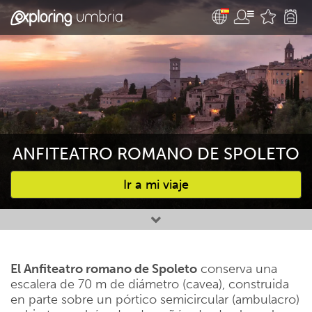
ANFITEATRO ROMANO DE SPOLETO
Ir a mi viaje
Favourites
El Anfiteatro romano de Spoleto
conserva una
escalera de 70 m de diámetro (cavea), construida
en parte sobre un pórtico semicircular (ambulacro)