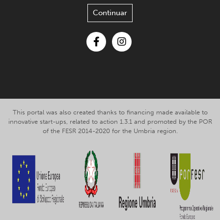
Continuar
Facebook
Instagram
This portal was also created thanks to financing made available to
innovative start-ups, related to action 1.3.1 and promoted by the POR
of the FESR 2014-2020 for the Umbria region.