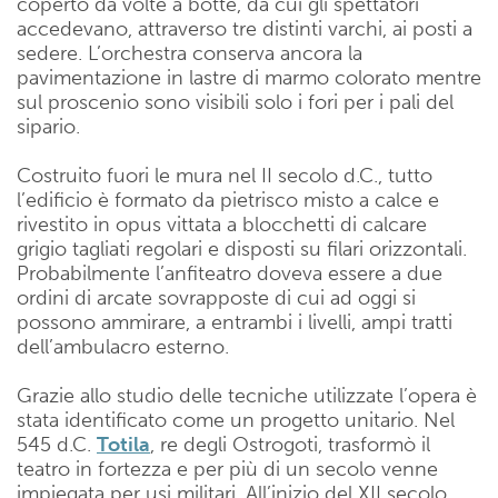
coperto da volte a botte, da cui gli spettatori
accedevano, attraverso tre distinti varchi, ai posti a
sedere. L’orchestra conserva ancora la
pavimentazione in lastre di marmo colorato mentre
sul proscenio sono visibili solo i fori per i pali del
sipario.
Costruito fuori le mura nel II secolo d.C., tutto
l’edificio è formato da pietrisco misto a calce e
rivestito in opus vittata a blocchetti di calcare
grigio tagliati regolari e disposti su filari orizzontali.
Probabilmente l’anfiteatro doveva essere a due
ordini di arcate sovrapposte di cui ad oggi si
possono ammirare, a entrambi i livelli, ampi tratti
dell’ambulacro esterno.
Grazie allo studio delle tecniche utilizzate l’opera è
stata identificato come un progetto unitario. Nel
545 d.C.
Totila
, re degli Ostrogoti, trasformò il
teatro in fortezza e per più di un secolo venne
impiegata per usi militari. All’inizio del XII secolo