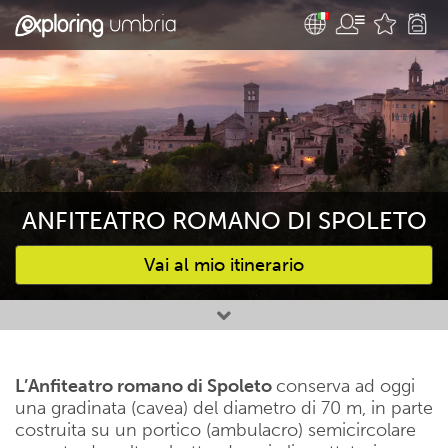
ANFITEATRO ROMANO DI SPOLETO
Vai al mio itinerario
Attività preferite
L’Anfiteatro romano di Spoleto
conserva ad oggi
una gradinata (cavea) del diametro di 70 m, in parte
costruita su un portico (ambulacro) semicircolare