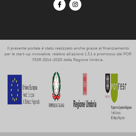
Facebook
Instagram
Il presente portale è stato realizzato anche grazie al finanziamento
per le start-up innovative, relativo all’azione 1.3.1 e promosso dal POR
FESR 2014-2020 della Regione Umbria.