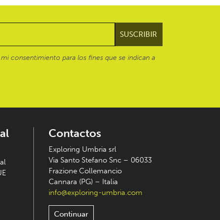
mi consentimiento para los fines que se indican a
al
Contactos
Exploring Umbria srl
Via Santo Stefano Snc – 06033
al
Frazione Collemancio
UE
Cannara (PG) – Italia
info@exploring-umbria.com
Continuar