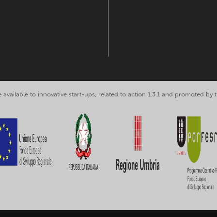
 available to innovative start-ups, related to action 1.3.1 and promoted b