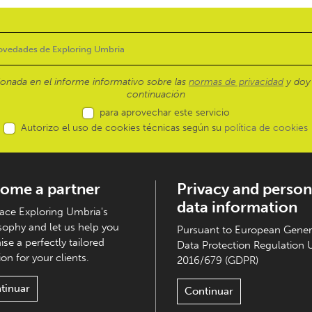
ionada en el informe informativo sobre las
normas de privacidad
y doy 
continuación
para aprovechar este servicio
Autorizo el uso de cookies técnicas según su
política de cookies
ome a partner
Privacy and person
data information
ce Exploring Umbria's
sophy and let us help you
Pursuant to European Gener
ise a perfectly tailored
Data Protection Regulation 
on for your clients.
2016/679 (GDPR)
tinuar
Continuar