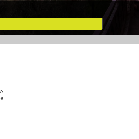
no
ue