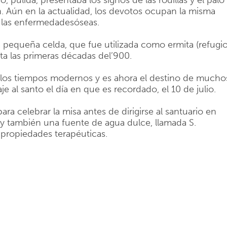
o, pulida, presentaba los signos de las rodillas y el palo
n. Aún en la actualidad, los devotos ocupan la misma
e las enfermedadesóseas.
na pequeña celda, que fue utilizada como ermita (refugi
sta las primeras décadas del’900.
n los tiempos modernos y es ahora el destino de mucho
al santo el día en que es recordado, el 10 de julio.
ara celebrar la misa antes de dirigirse al santuario en
ay también una fuente de agua dulce, llamada S.
e propiedades terapéuticas.