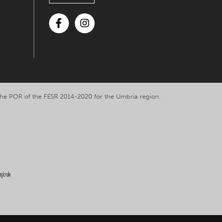
Facebook
Instagram
y the POR of the FESR 2014-2020 for the Umbria region.