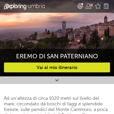
EREMO DI SAN PATERNIANO
Vai al mio itinerario
Attività preferite
Ad un’altezza di circa 1020 metri sul livello del
mare, circondato da boschi di faggi e splendide
foreste, sulle pendici del Monte Cammoro, a poca