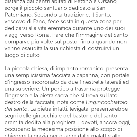
distanza dai centri abitati di Pettino e Orsano,
sorge il piccolo santuario dedicato a San
Paterniano. Secondo la tradizione, il Santo,
vescovo di Fano, fece sosta in questa zona per
dedicarsi alla vita eremitica durante uno dei suoi
viaggi verso Roma. Pare che l’immagine del Santo
comparve più volte sul posto, fino a quando non
venne esaudita la sua richiesta di costruirvi un
luogo di culto.
La piccola chiesa, di impianto romanico, presenta
una semplicissima facciata a capanna, con portale
d’ingresso incoronato da due finestrelle laterali ed
una superiore. Un portico a trasanna protegge
l’ingresso e la pietra sacra che si trova sul lato
destro della facciata, nota come
l’inginocchiatoio
del santo
. La pietra infatti, levigata, presenterebbe i
segni delle ginocchia e del bastone del santo
eremita dedito alla preghiera. I devoti, ancora oggi,
occupano la medesima posizione allo scopo di
chiedere la grazia per guarire dalle malattie alle