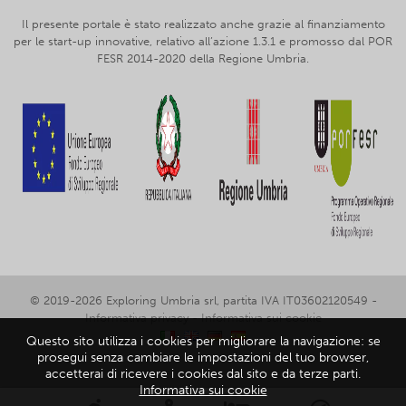
Il presente portale è stato realizzato anche grazie al finanziamento
per le start-up innovative, relativo all’azione 1.3.1 e promosso dal POR
FESR 2014-2020 della Regione Umbria.
© 2019-2026 Exploring Umbria srl, partita IVA IT03602120549 -
Informativa privacy
-
Informativa sui cookie
Questo sito utilizza i cookies per migliorare la navigazione: se
prosegui senza cambiare le impostazioni del tuo browser,
accetterai di ricevere i cookies dal sito e da terze parti.
Informativa sui cookie